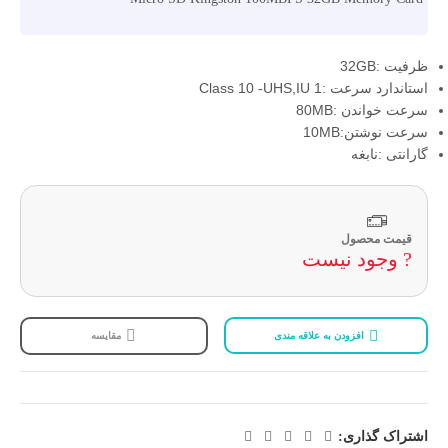
ظرفیت :32GB
استاندارد سرعت :Class 10 -UHS,IU 1
سرعت خواندن :80MB
سرعت نوشتن:10MB
گارانتی :نابغه
قیمت محصول
? وجود نیست
افزودن به علاقه مندی
مقایسه
اشتراک گذاری: