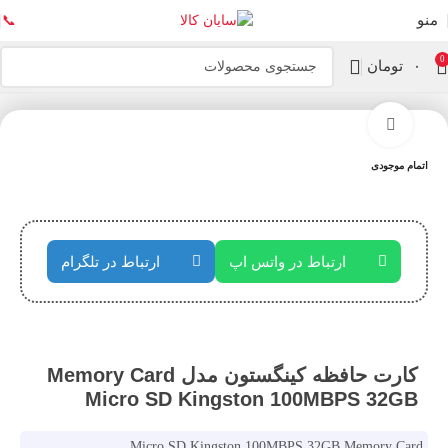
منو
📞
0
۰
تومان
خانه
ذخیره سازها
کارت حافظه
بزرگنمایی تصویر
اتمام موجودی
ارتباط در واتس اپ
ارتباط در تلگرام
کارت حافظه کینگستون مدل Memory Card
Micro SD Kingston 100MBPS 32GB
Micro SD Kingston 100MBPS 32GB Memory Card