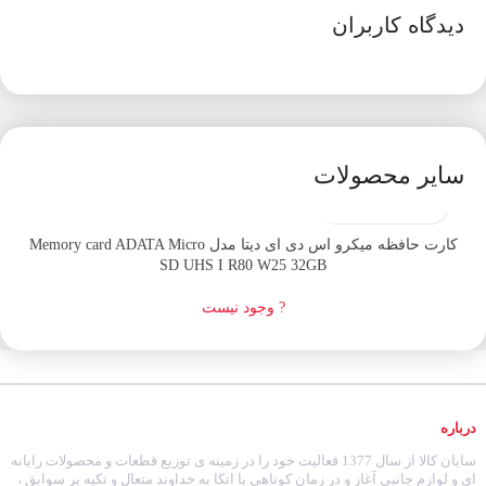
دیدگاه کاربران
سایر محصولات
اتمام موجودی
کارت حافظه میکرو اس دی ای دیتا مدل Memory card ADATA Micro
SD UHS I R80 W25 32GB
? وجود نیست
درباره
سایان کالا از سال 1377 فعالیت خود را در زمینه ی توزیع قطعات و محصولات رایانه
ای و لوازم جانبی آغاز و در زمان کوتاهی با اتکا به خداوند متعال و تکیه بر سوابق ،