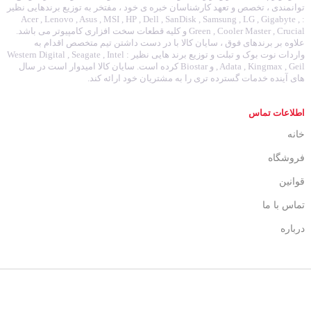
توانمندی ، تخصص و تعهد کارشناسان خبره ی خود ، مفتخر به توزیع برندهایی نظیر
: Acer , Lenovo , Asus , MSI , HP , Dell , SanDisk , Samsung , LG , Gigabyte ,
Green , Cooler Master , Crucial و کلیه قطعات سخت افزاری کامپیوتر می باشد.
علاوه بر برندهای فوق ، سایان کالا با در دست داشتن تیم متخصص اقدام به
واردات نوت بوک و تبلت و توزیع برند هایی نظیر : Western Digital , Seagate , Intel
, Adata , Kingmax , Geil و Biostar کرده است. سایان کالا امیدوار است در سال
های آینده خدمات گسترده تری را به مشتریان خود ارائه کند.
اطلاعات تماس
خانه
فروشگاه
قوانین
تماس با ما
درباره