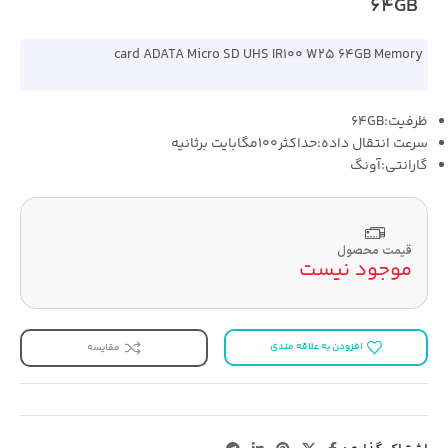
64GB
card ADATA Micro SD UHS IR100 W25 64GB Memory
ظرفیت:64GB
سرعت انتقال داده:حداکثر100مگابایت برثانیه
گارانتی:آونگ
قیمت محصول
موجود نیست
افزودن به علاقه مندی
مقایسه