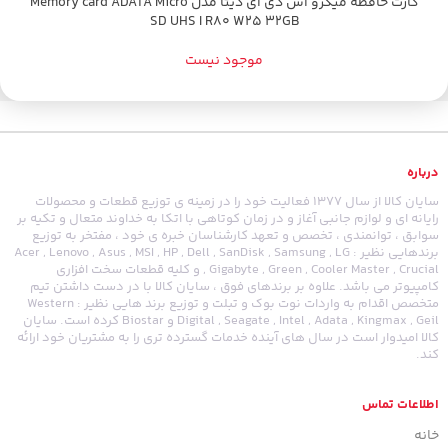
کارت حافظه میکرو اس دی ای دیتا مدل Memory card ADATA Micro
SD UHS I R80 W25 32GB
موجود نیست
درباره
سایان کالا از سال 1377 فعالیت خود را در زمینه ی توزیع قطعات و محصولات
رایانه ای و لوازم جانبی آغاز و در زمان کوتاهی با اتکا به خداوند متعال و تکیه بر
سوابق ، توانمندی ، تخصص و تعهد کارشناسان خبره ی خود ، مفتخر به توزیع
برندهایی نظیر : Acer , Lenovo , Asus , MSI , HP , Dell , SanDisk , Samsung , LG
, Gigabyte , Green , Cooler Master , Crucial و کلیه قطعات سخت افزاری
کامپیوتر می باشد. علاوه بر برندهای فوق ، سایان کالا با در دست داشتن تیم
متخصص اقدام به واردات نوت بوک و تبلت و توزیع برند هایی نظیر : Western
Digital , Seagate , Intel , Adata , Kingmax , Geil و Biostar کرده است. سایان
کالا امیدوار است در سال های آینده خدمات گسترده تری را به مشتریان خود ارائه
کند.
اطلاعات تماس
خانه