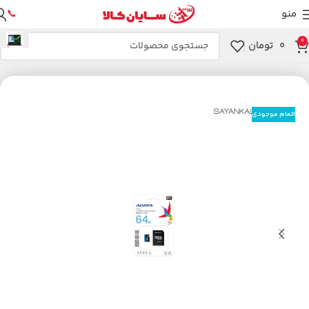
منو
📞
0
۰
تومان
خانه
ذخیره سازها
کارت حافظه
اتمام موجودی