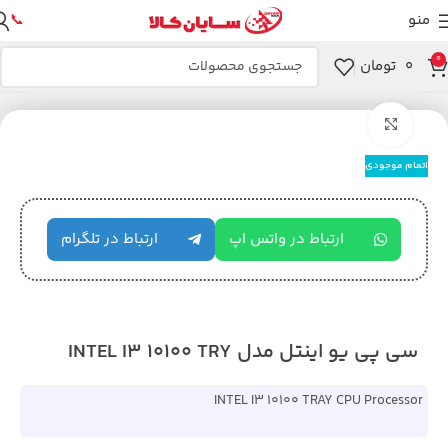
منو
📞
0
۰
تومان
خانه
پردازنده
بزرگنمایی تصویر
اتمام موجودی
ارتباط در واتس اپ
ارتباط در تلگرام
سی پی یو اینتل مدل INTEL I3 10100 TRY
INTEL I3 10100 TRAY CPU Processor