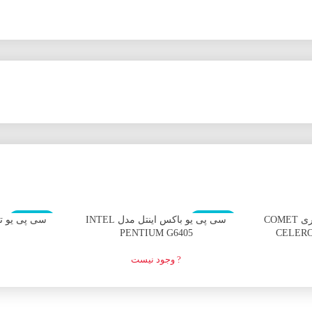
اتمام موجودی
اتمام موجودی
پردازنده مرکزی اینتل سری COMET
سی پی یو باکس اینتل مدل INTEL
PENTIUM G6405
? وجود نیست