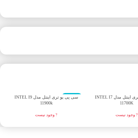
اتمام موجودی
ا
سی پی یو تری اینتل مدل INTEL I7
سی پی یو تری اینتل مدل INTEL I9
11900k
11700K
? وجود نیست
? وجود نیست