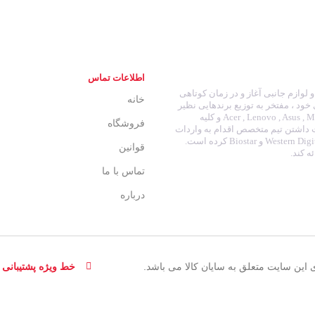
اطلاعات تماس
انه ای و لوازم جانبی آغاز و در زمان کوتاهی
خانه
 خود ، مفتخر به توزیع برندهایی نظیر
: Acer , Lenovo , Asus , MSI , HP , Dell , SanDisk , Samsung , LG , Gigabyte , Green , Cooler Master , Crucial و کلیه
فروشگاه
ت داشتن تیم متخصص اقدام به واردات
نوت بوک و تبلت و توزیع برند هایی نظیر : Western Digital , Seagate , Intel , Adata , Kingmax , Geil و Biostar کرده است.
قوانین
ه کند.
تماس با ما
درباره
این سایت متعلق به سایان کالا می باشد.
خط ویژه پشتیبانی : 132051