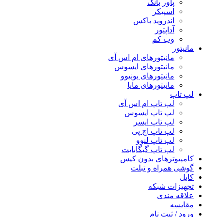
پاور بانک
اسپیکر
اندروید باکس
آداپتور
وب کم
مانیتور
مانیتورهای ام اس آی
مانیتورهای ایسوس
مانیتورهای یونیوو
مانیتورهای مایا
لپ تاپ
لپ تاپ ام اس آی
لپ تاپ ایسوس
لپ تاپ ایسر
لپ تاپ اچ پی
لپ تاپ لنوو
لپ تاپ گیگابایت
کامپیوترهای بدون کیس
گوشی همراه و تبلت
کابل
تجهیزات شبکه
علاقه مندی
مقایسه
ورود / ثبت نام