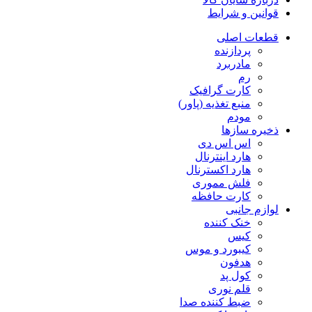
قوانین و شرایط
قطعات اصلی
پردازنده
مادربرد
رم
کارت گرافیک
منبع تغذیه (پاور)
مودم
ذخیره سازها
اس اس دی
هارد اینترنال
هارد اکسترنال
فلش مموری
کارت حافظه
لوازم جانبی
خنک کننده
کیس
کیبورد و موس
هدفون
کول پد
قلم نوری
ضبط کننده صدا