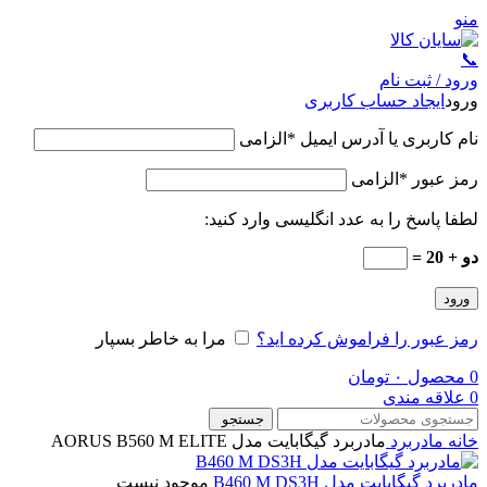
منو
📞
ورود / ثبت نام
ورود
ایجاد حساب کاربری
نام کاربری یا آدرس ایمیل
*
الزامی
رمز عبور
*
الزامی
لطفا پاسخ را به عدد انگلیسی وارد کنید:
دو + 20 =
ورود
رمز عبور را فراموش کرده اید؟
مرا به خاطر بسپار
0
محصول
۰
تومان
0
علاقه مندی
جستجو
خانه
مادربرد
مادربرد گیگابایت مدل AORUS B560 M ELITE
مادربرد گیگابایت مدل B460 M DS3H
موجود نیست