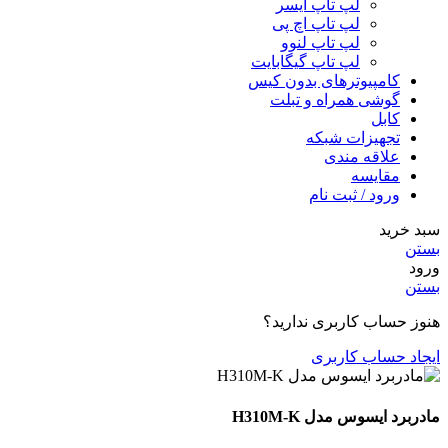
لپ تاپ ایسر
لپ تاپ اچ پی
لپ تاپ لنوو
لپ تاپ گیگابایت
کامپیوترهای بدون کیس
گوشی همراه و تبلت
کابل
تجهیزات شبکه
علاقه مندی
مقایسه
ورود / ثبت نام
سبد خرید
بستن
ورود
بستن
هنوز حساب کاربری ندارید؟
ایجاد حساب کاربری
مادربرد ایسوس مدل H310M-K