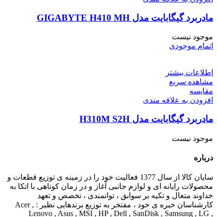
مادربرد گیگابایت مدل GIGABYTE H410 MH
موجود نیست
اتمام موجودی
اطلاعات بیشتر
مشاهده سریع
مقایسه
افزودن به علاقه مندی
مادربرد گیگابایت مدل H310M S2H
موجود نیست
درباره
سایان کالا از سال 1377 فعالیت خود را در زمینه ی توزیع قطعات و
محصولات رایانه ای و لوازم جانبی آغاز و در زمان کوتاهی با اتکا به
خداوند متعال و تکیه بر سوابق ، توانمندی ، تخصص و تعهد
کارشناسان خبره ی خود ، مفتخر به توزیع برندهایی نظیر : Acer ,
Lenovo , Asus , MSI , HP , Dell , SanDisk , Samsung , LG ,