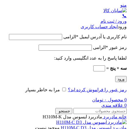
منو
📞
ورود / ثبت نام
ورود
ایجاد حساب کاربری
نام کاربری یا آدرس ایمیل
*
الزامی
رمز عبور
*
الزامی
لطفا پاسخ را به عدد انگلیسی وارد کنید:
سه × پنج =
ورود
رمز عبور را فراموش کرده اید؟
مرا به خاطر بسپار
0
محصول
۰
تومان
0
علاقه مندی
جستجو
خانه
مادربرد
مادربرد ایسوس مدل H310M-K
مادربرد ایسوس مدل H110M-C D3
موجود نیست