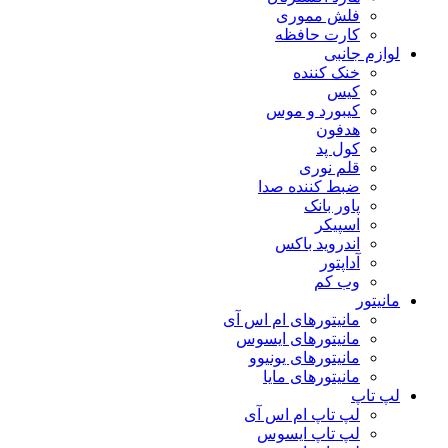
فلش مموری
کارت حافظه
لوازم جانبی
خنک کننده
کیس
کیبورد و موس
هدفون
کول پد
قلم نوری
ضبط کننده صدا
پاور بانک
اسپیکر
اندروید باکس
آداپتور
وب کم
مانیتور
مانیتورهای ام اس آی
مانیتورهای ایسوس
مانیتورهای یونیوو
مانیتورهای مایا
لپ تاپ
لپ تاپ ام اس آی
لپ تاپ ایسوس