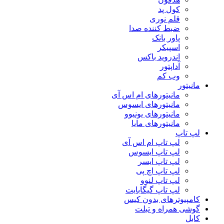
کول پد
قلم نوری
ضبط کننده صدا
پاور بانک
اسپیکر
اندروید باکس
آداپتور
وب کم
مانیتور
مانیتورهای ام اس آی
مانیتورهای ایسوس
مانیتورهای یونیوو
مانیتورهای مایا
لپ تاپ
لپ تاپ ام اس آی
لپ تاپ ایسوس
لپ تاپ ایسر
لپ تاپ اچ پی
لپ تاپ لنوو
لپ تاپ گیگابایت
کامپیوترهای بدون کیس
گوشی همراه و تبلت
کابل