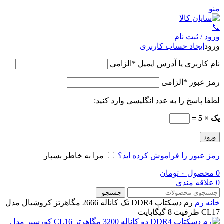
منو
📞
ورود / ثبت نام
ورود
ایجاد حساب کاربری
نام کاربری یا آدرس ایمیل
*
الزامی
رمز عبور
*
الزامی
لطفا پاسخ را به عدد انگلیسی وارد کنید:
یک × 5 =
ورود
رمز عبور را فراموش کرده اید؟
مرا به خاطر بسپار
0
محصول
۰
تومان
0
علاقه مندی
جستجو
خانه
رم
رم دسکتاپ DDR4 تک کاناله 2666 مگاهرتز کروشیال مدل
CL17 ظرفیت 8 گیگابایت