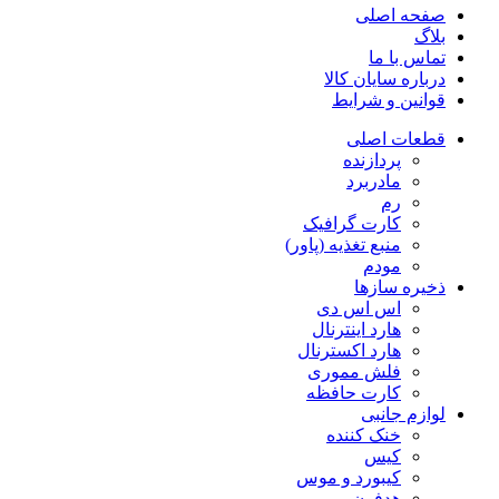
صفحه اصلی
بلاگ
تماس با ما
درباره سایان کالا
قوانین و شرایط
قطعات اصلی
پردازنده
مادربرد
رم
کارت گرافیک
منبع تغذیه (پاور)
مودم
ذخیره سازها
اس اس دی
هارد اینترنال
هارد اکسترنال
فلش مموری
کارت حافظه
لوازم جانبی
خنک کننده
کیس
کیبورد و موس
هدفون