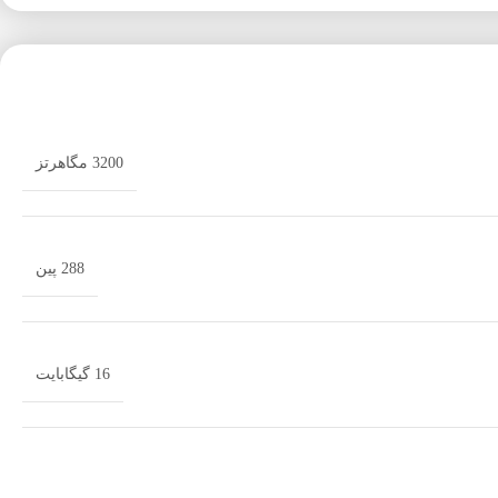
3200 مگاهرتز
288 پین
16 گیگابایت