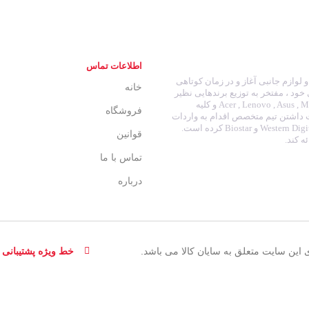
اطلاعات تماس
انه ای و لوازم جانبی آغاز و در زمان کوتاهی
خانه
 خود ، مفتخر به توزیع برندهایی نظیر
: Acer , Lenovo , Asus , MSI , HP , Dell , SanDisk , Samsung , LG , Gigabyte , Green , Cooler Master , Crucial و کلیه
فروشگاه
ت داشتن تیم متخصص اقدام به واردات
نوت بوک و تبلت و توزیع برند هایی نظیر : Western Digital , Seagate , Intel , Adata , Kingmax , Geil و Biostar کرده است.
قوانین
ه کند.
تماس با ما
درباره
این سایت متعلق به سایان کالا می باشد.
خط ویژه پشتیبانی : 132051