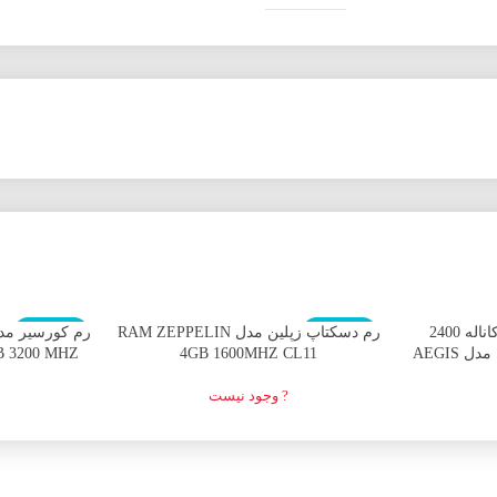
اتمام موجودی
اتمام موجودی
رم دسکتاپ DDR4 تک کاناله 2400
رم دسکتاپ زپلین مدل RAM ZEPPELIN
مگاهرتز CL17 جی اسکیل مدل AEGIS
4GB 1600MHZ CL11
B 3200 MHZ
nel
? وجود نیست