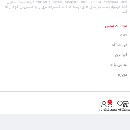
Digital , Seagate , Intel , Adata , Kingmax , Geil و Biostar کرده است. سایان
کالا امیدوار است در سال های آینده خدمات گسترده تری را به مشتریان خود ارائه
کند.
اطلاعات تماس
خانه
فروشگاه
قوانین
تماس با ما
درباره
0
روشگاه
علاقه مندی
سبد خرید
حساب کاربری من
تمامی حقوق مادی و معنوی این سایت متعلق به سایان کالا می باشد.
خط ویژه پشتیبانی : 03132051