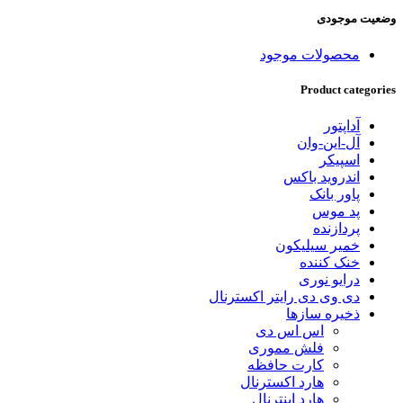
وضعیت موجودی
محصولات موجود
Product categories
آداپتور
آل-این-وان
اسپیکر
اندروید باکس
پاور بانک
پد موس
پردازنده
خمیر سیلیکون
خنک کننده
درایو نوری
دی وی دی رایتر اکسترنال
ذخیره سازها
اس اس دی
فلش مموری
کارت حافظه
هارد اکسترنال
هارد اینترنال