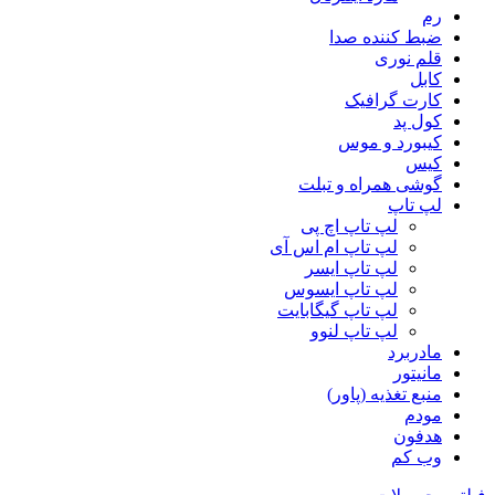
رم
ضبط کننده صدا
قلم نوری
کابل
کارت گرافیک
کول پد
کیبورد و موس
کیس
گوشی همراه و تبلت
لپ تاپ
لپ تاپ اچ پی
لپ تاپ ام اس آی
لپ تاپ ایسر
لپ تاپ ایسوس
لپ تاپ گیگابایت
لپ تاپ لنوو
مادربرد
مانیتور
منبع تغذیه (پاور)
مودم
هدفون
وب کم