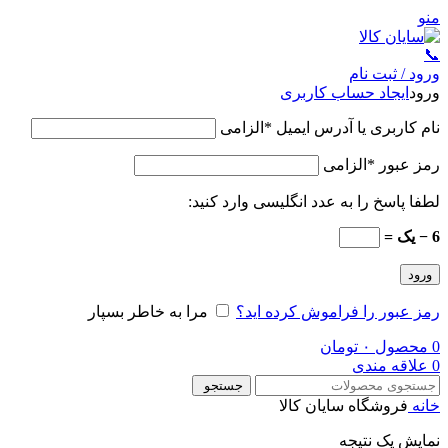
منو
📞
ورود / ثبت نام
ورود
ایجاد حساب کاربری
نام کاربری یا آدرس ایمیل
*
الزامی
رمز عبور
*
الزامی
لطفا پاسخ را به عدد انگلیسی وارد کنید:
6 − یک =
ورود
رمز عبور را فراموش کرده اید؟
مرا به خاطر بسپار
0
محصول
۰
تومان
0
علاقه مندی
جستجو
خانه
فروشگاه سایان کالا
نمایش یک نتیجه