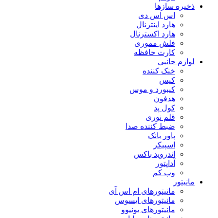
ذخیره سازها
اس اس دی
هارد اینترنال
هارد اکسترنال
فلش مموری
کارت حافظه
لوازم جانبی
خنک کننده
کیس
کیبورد و موس
هدفون
کول پد
قلم نوری
ضبط کننده صدا
پاور بانک
اسپیکر
اندروید باکس
آداپتور
وب کم
مانیتور
مانیتورهای ام اس آی
مانیتورهای ایسوس
مانیتورهای یونیوو