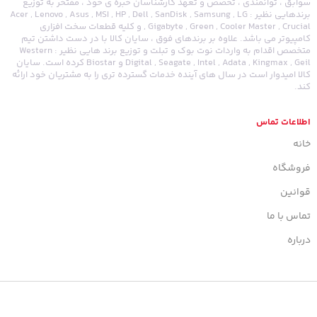
سوابق ، توانمندی ، تخصص و تعهد کارشناسان خبره ی خود ، مفتخر به توزیع
برندهایی نظیر : Acer , Lenovo , Asus , MSI , HP , Dell , SanDisk , Samsung , LG
, Gigabyte , Green , Cooler Master , Crucial و کلیه قطعات سخت افزاری
کامپیوتر می باشد. علاوه بر برندهای فوق ، سایان کالا با در دست داشتن تیم
متخصص اقدام به واردات نوت بوک و تبلت و توزیع برند هایی نظیر : Western
Digital , Seagate , Intel , Adata , Kingmax , Geil و Biostar کرده است. سایان
کالا امیدوار است در سال های آینده خدمات گسترده تری را به مشتریان خود ارائه
کند.
اطلاعات تماس
خانه
فروشگاه
قوانین
تماس با ما
درباره