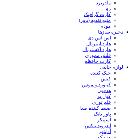
مادربرد
رم
کارت گرافیک
منبع تغذیه (پاور)
مودم
ذخیره سازها
اس اس دی
هارد اینترنال
هارد اکسترنال
فلش مموری
کارت حافظه
لوازم جانبی
خنک کننده
کیس
کیبورد و موس
هدفون
کول پد
قلم نوری
ضبط کننده صدا
پاور بانک
اسپیکر
اندروید باکس
آداپتور
وب کم