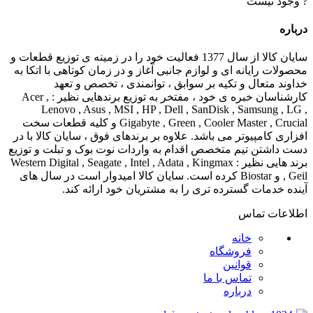
? وجود نیست
درباره
سایان کالا از سال 1377 فعالیت خود را در زمینه ی توزیع قطعات و
محصولات رایانه ای و لوازم جانبی آغاز و در زمان کوتاهی با اتکا به
خداوند متعال و تکیه بر سوابق ، توانمندی ، تخصص و تعهد
کارشناسان خبره ی خود ، مفتخر به توزیع برندهایی نظیر : Acer ,
Lenovo , Asus , MSI , HP , Dell , SanDisk , Samsung , LG ,
Gigabyte , Green , Cooler Master , Crucial و کلیه قطعات سخت
افزاری کامپیوتر می باشد. علاوه بر برندهای فوق ، سایان کالا با در
دست داشتن تیم متخصص اقدام به واردات نوت بوک و تبلت و توزیع
برند هایی نظیر : Western Digital , Seagate , Intel , Adata , Kingmax
, Geil و Biostar کرده است. سایان کالا امیدوار است در سال های
آینده خدمات گسترده تری را به مشتریان خود ارائه کند.
اطلاعات تماس
خانه
فروشگاه
قوانین
تماس با ما
درباره