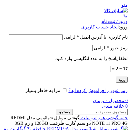
منو
📞
ورود / ثبت نام
ورود
ایجاد حساب کاربری
نام کاربری یا آدرس ایمیل
*
الزامی
رمز عبور
*
الزامی
لطفا پاسخ را به عدد انگلیسی وارد کنید:
17 − 2 =
ورود
رمز عبور را فراموش کرده اید؟
مرا به خاطر بسپار
0
محصول
۰
تومان
0
علاقه مندی
جستجو
خانه
گوشی همراه و تبلت
گوشی موبایل شیائومی مدل REDMI
NOTE 11 PRO 4G دو سیم کارت ظرفیت 128GB و رم 8GB