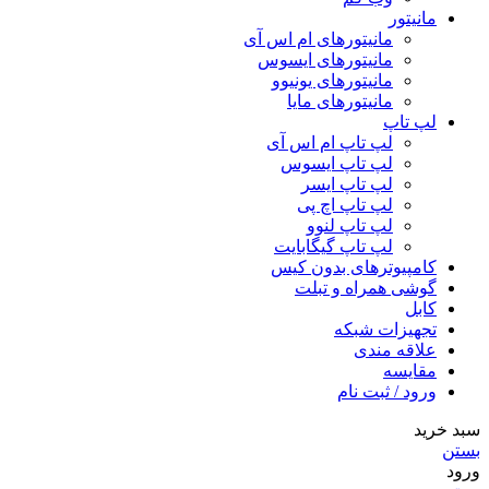
مانیتور
مانیتورهای ام اس آی
مانیتورهای ایسوس
مانیتورهای یونیوو
مانیتورهای مایا
لپ تاپ
لپ تاپ ام اس آی
لپ تاپ ایسوس
لپ تاپ ایسر
لپ تاپ اچ پی
لپ تاپ لنوو
لپ تاپ گیگابایت
کامپیوترهای بدون کیس
گوشی همراه و تبلت
کابل
تجهیزات شبکه
علاقه مندی
مقایسه
ورود / ثبت نام
سبد خرید
بستن
ورود