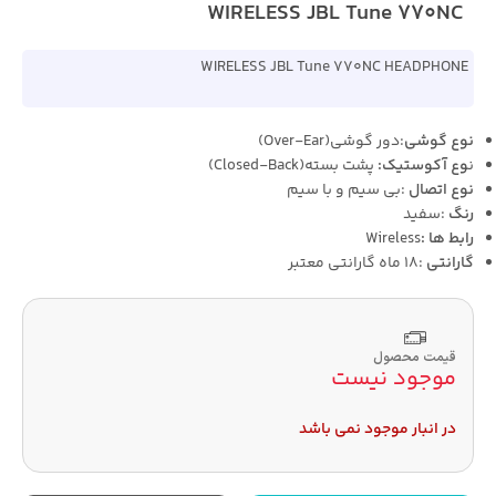
WIRELESS JBL Tune 770NC
WIRELESS JBL Tune 770NC HEADPHONE
نوع گوشی
:دور گوشی(Over-Ear)
ن
وع آکوستیک:
پشت بسته(Closed-Back)
نوع اتصال
:بی سیم و با سیم
رنگ
:سفید
رابط ها :
Wireless
گارانتی
:18 ماه گارانتی معتبر
قیمت محصول
موجود نیست
در انبار موجود نمی باشد