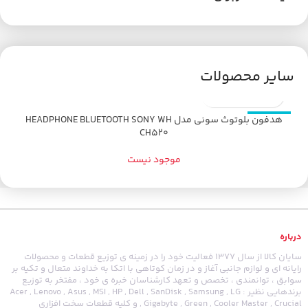
سایر محصولات
هدفون بلوتوث سونی مدل HEADPHONE BLUETOOTH SONY WH
اتمام موجودی
CH520
موجود نیست
درباره
سایان کالا از سال 1377 فعالیت خود را در زمینه ی توزیع قطعات و محصولات
رایانه ای و لوازم جانبی آغاز و در زمان کوتاهی با اتکا به خداوند متعال و تکیه بر
سوابق ، توانمندی ، تخصص و تعهد کارشناسان خبره ی خود ، مفتخر به توزیع
برندهایی نظیر : Acer , Lenovo , Asus , MSI , HP , Dell , SanDisk , Samsung , LG
, Gigabyte , Green , Cooler Master , Crucial و کلیه قطعات سخت افزاری