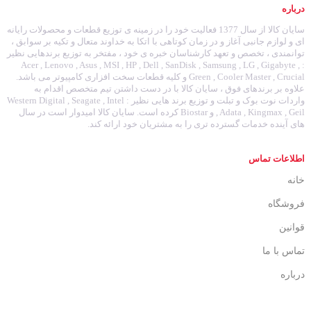
درباره
سایان کالا از سال 1377 فعالیت خود را در زمینه ی توزیع قطعات و محصولات رایانه
ای و لوازم جانبی آغاز و در زمان کوتاهی با اتکا به خداوند متعال و تکیه بر سوابق ،
توانمندی ، تخصص و تعهد کارشناسان خبره ی خود ، مفتخر به توزیع برندهایی نظیر
: Acer , Lenovo , Asus , MSI , HP , Dell , SanDisk , Samsung , LG , Gigabyte ,
Green , Cooler Master , Crucial و کلیه قطعات سخت افزاری کامپیوتر می باشد.
علاوه بر برندهای فوق ، سایان کالا با در دست داشتن تیم متخصص اقدام به
واردات نوت بوک و تبلت و توزیع برند هایی نظیر : Western Digital , Seagate , Intel
, Adata , Kingmax , Geil و Biostar کرده است. سایان کالا امیدوار است در سال
های آینده خدمات گسترده تری را به مشتریان خود ارائه کند.
اطلاعات تماس
خانه
فروشگاه
قوانین
تماس با ما
درباره