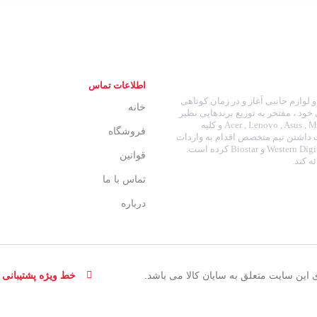
اطلاعات تماس
انه ای و لوازم جانبی آغاز و در زمان کوتاهی
خانه
 خود ، مفتخر به توزیع برندهایی نظیر
: Acer , Lenovo , Asus , MSI , HP , Dell , SanDisk , Samsung , LG , Gigabyte , Green , Cooler Master , Crucial و کلیه
فروشگاه
ت داشتن تیم متخصص اقدام به واردات
نوت بوک و تبلت و توزیع برند هایی نظیر : Western Digital , Seagate , Intel , Adata , Kingmax , Geil و Biostar کرده است.
قوانین
ه کند.
تماس با ما
درباره
این سایت متعلق به سایان کالا می باشد.
خط ویژه پشتیبانی : 132051