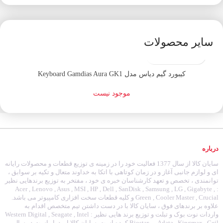
سایر محصولات
اتمام موجودی
کیبورد گیم دیاس مدل Keyboard Gamdias Aura GK1
موجود نیست
درباره
سایان کالا از سال 1377 فعالیت خود را در زمینه ی توزیع قطعات و محصولات رایانه
ای و لوازم جانبی آغاز و در زمان کوتاهی با اتکا به خداوند متعال و تکیه بر سوابق ،
توانمندی ، تخصص و تعهد کارشناسان خبره ی خود ، مفتخر به توزیع برندهایی نظیر
: Acer , Lenovo , Asus , MSI , HP , Dell , SanDisk , Samsung , LG , Gigabyte ,
Green , Cooler Master , Crucial و کلیه قطعات سخت افزاری کامپیوتر می باشد.
علاوه بر برندهای فوق ، سایان کالا با در دست داشتن تیم متخصص اقدام به
واردات نوت بوک و تبلت و توزیع برند هایی نظیر : Western Digital , Seagate , Intel
, Adata , Kingmax , Geil و Biostar کرده است. سایان کالا امیدوار است در سال