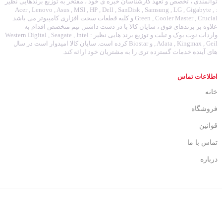
توانمندی ، تخصص و تعهد کارشناسان خبره ی خود ، مفتخر به توزیع برندهایی نظیر
: Acer , Lenovo , Asus , MSI , HP , Dell , SanDisk , Samsung , LG , Gigabyte ,
Green , Cooler Master , Crucial و کلیه قطعات سخت افزاری کامپیوتر می باشد.
علاوه بر برندهای فوق ، سایان کالا با در دست داشتن تیم متخصص اقدام به
واردات نوت بوک و تبلت و توزیع برند هایی نظیر : Western Digital , Seagate , Intel
, Adata , Kingmax , Geil و Biostar کرده است. سایان کالا امیدوار است در سال
های آینده خدمات گسترده تری را به مشتریان خود ارائه کند.
اطلاعات تماس
خانه
فروشگاه
قوانین
تماس با ما
درباره