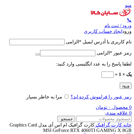
منو
📞
ورود / ثبت نام
ورود
ایجاد حساب کاربری
نام کاربری یا آدرس ایمیل
*
الزامی
رمز عبور
*
الزامی
لطفا پاسخ را به عدد انگلیسی وارد کنید:
یک × 1 =
ورود
رمز عبور را فراموش کرده اید؟
مرا به خاطر بسپار
0
محصول
۰
تومان
0
علاقه مندی
جستجو
خانه
کارت گرافیک
کارت گرافیک ام اس آی مدل Graphics Card
MSI GeForce RTX 4060TI GAMING X 8GB