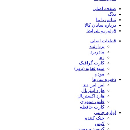
صفحه اصلی
بلاگ
تماس با ما
درباره سایان کالا
قوانین و شرایط
قطعات اصلی
پردازنده
مادربرد
رم
کارت گرافیک
منبع تغذیه (پاور)
مودم
ذخیره سازها
اس اس دی
هارد اینترنال
هارد اکسترنال
فلش مموری
کارت حافظه
لوازم جانبی
خنک کننده
کیس
کیبورد و موس