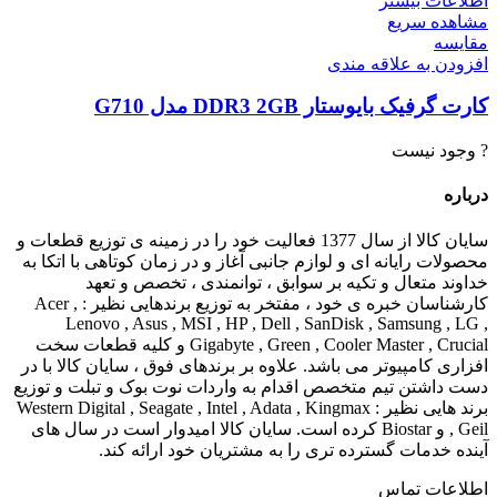
اطلاعات بیشتر
مشاهده سریع
مقایسه
افزودن به علاقه مندی
کارت گرفیک بایوستار DDR3 2GB مدل G710
? وجود نیست
درباره
سایان کالا از سال 1377 فعالیت خود را در زمینه ی توزیع قطعات و
محصولات رایانه ای و لوازم جانبی آغاز و در زمان کوتاهی با اتکا به
خداوند متعال و تکیه بر سوابق ، توانمندی ، تخصص و تعهد
کارشناسان خبره ی خود ، مفتخر به توزیع برندهایی نظیر : Acer ,
Lenovo , Asus , MSI , HP , Dell , SanDisk , Samsung , LG ,
Gigabyte , Green , Cooler Master , Crucial و کلیه قطعات سخت
افزاری کامپیوتر می باشد. علاوه بر برندهای فوق ، سایان کالا با در
دست داشتن تیم متخصص اقدام به واردات نوت بوک و تبلت و توزیع
برند هایی نظیر : Western Digital , Seagate , Intel , Adata , Kingmax
, Geil و Biostar کرده است. سایان کالا امیدوار است در سال های
آینده خدمات گسترده تری را به مشتریان خود ارائه کند.
اطلاعات تماس