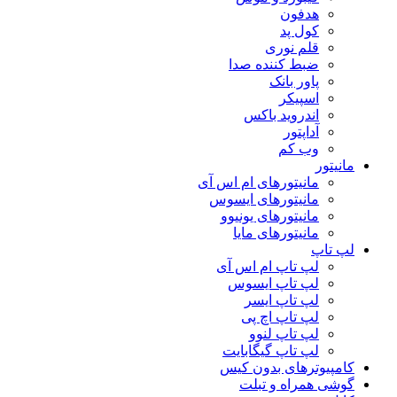
هدفون
کول پد
قلم نوری
ضبط کننده صدا
پاور بانک
اسپیکر
اندروید باکس
آداپتور
وب کم
مانیتور
مانیتورهای ام اس آی
مانیتورهای ایسوس
مانیتورهای یونیوو
مانیتورهای مایا
لپ تاپ
لپ تاپ ام اس آی
لپ تاپ ایسوس
لپ تاپ ایسر
لپ تاپ اچ پی
لپ تاپ لنوو
لپ تاپ گیگابایت
کامپیوترهای بدون کیس
گوشی همراه و تبلت