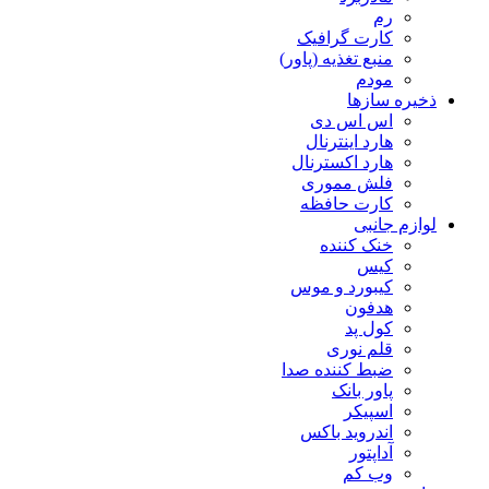
رم
کارت گرافیک
منبع تغذیه (پاور)
مودم
ذخیره سازها
اس اس دی
هارد اینترنال
هارد اکسترنال
فلش مموری
کارت حافظه
لوازم جانبی
خنک کننده
کیس
کیبورد و موس
هدفون
کول پد
قلم نوری
ضبط کننده صدا
پاور بانک
اسپیکر
اندروید باکس
آداپتور
وب کم