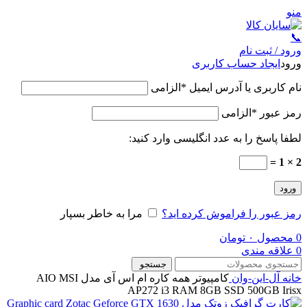
منو
📞
ورود / ثبت نام
ورود
ایجاد حساب کاربری
نام کاربری یا آدرس ایمیل
*
الزامی
رمز عبور
*
الزامی
لطفا پاسخ را به عدد انگلیسی وارد کنید:
2 × 1 =
ورود
رمز عبور را فراموش کرده اید؟
مرا به خاطر بسپار
0
محصول
۰
تومان
0
علاقه مندی
جستجو
خانه
آل-این-وان
کامپیوتر همه کاره ام اس آی مدل AIO MSI
AP272 i3 RAM 8GB SSD 500GB Irisx