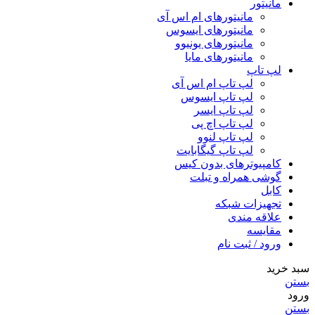
مانیتور
مانیتورهای ام اس آی
مانیتورهای ایسوس
مانیتورهای یونیوو
مانیتورهای مایا
لپ تاپ
لپ تاپ ام اس آی
لپ تاپ ایسوس
لپ تاپ ایسر
لپ تاپ اچ پی
لپ تاپ لنوو
لپ تاپ گیگابایت
کامپیوترهای بدون کیس
گوشی همراه و تبلت
کابل
تجهیزات شبکه
علاقه مندی
مقایسه
ورود / ثبت نام
سبد خرید
بستن
ورود
بستن