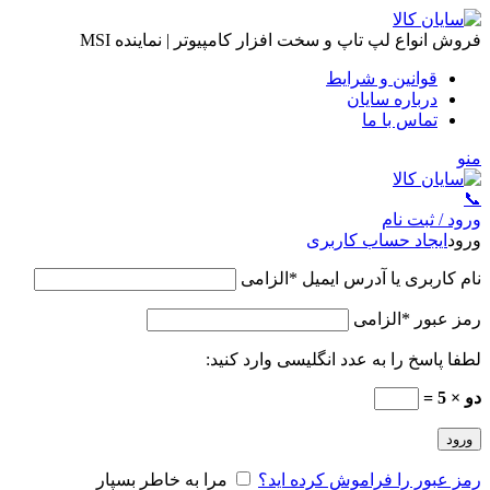
فروش انواع لپ تاپ و سخت افزار کامپیوتر | نماینده MSI
قوانین و شرایط
درباره سایان
تماس با ما
منو
📞
ورود / ثبت نام
ورود
ایجاد حساب کاربری
نام کاربری یا آدرس ایمیل
*
الزامی
رمز عبور
*
الزامی
لطفا پاسخ را به عدد انگلیسی وارد کنید:
دو × 5 =
ورود
رمز عبور را فراموش کرده اید؟
مرا به خاطر بسپار