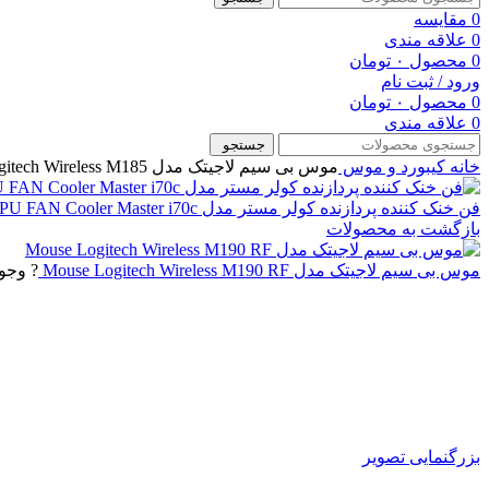
0
مقایسه
0
علاقه مندی
0
محصول
۰
تومان
ورود / ثبت نام
0
محصول
۰
تومان
0
علاقه مندی
جستجو
خانه
کیبورد و موس
موس بی سیم لاجیتک مدل Mouse Logitech Wireless M185
فن خنک کننده پردازنده کولر مستر مدل CPU FAN Cooler Master i70c
بازگشت به محصولات
موس بی سیم لاجیتک مدل Mouse Logitech Wireless M190 RF
? وجو
بزرگنمایی تصویر