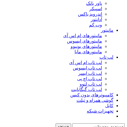
پاور بانک
اسپیکر
اندروید باکس
آداپتور
وب کم
مانیتور
مانیتورهای ام اس آی
مانیتورهای ایسوس
مانیتورهای یونیوو
مانیتورهای مایا
لپ تاپ
لپ تاپ ام اس آی
لپ تاپ ایسوس
لپ تاپ ایسر
لپ تاپ اچ پی
لپ تاپ لنوو
لپ تاپ گیگابایت
کامپیوترهای بدون کیس
گوشی همراه و تبلت
کابل
تجهیزات شبکه
جستجو