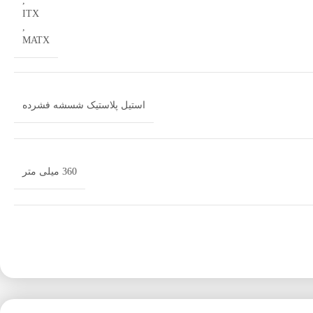
,
ITX
,
MATX
استیل پلاستیک شسشه فشرده
360 میلی متر