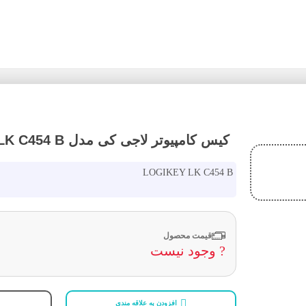
کیس کامپیوتر لاجی کی مدل LOGIKEY LK C454 B
LOGIKEY LK C454 B
قیمت محصول
? وجود نیست
افزودن به علاقه مندی