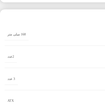
168 میلی متر
2عدد
3 عدد
ATX