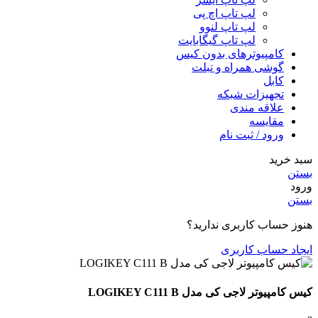
لپ تاپ اچ پی
لپ تاپ لنوو
لپ تاپ گیگابایت
کامپیوترهای بدون کیس
گوشی همراه و تبلت
کابل
تجهیزات شبکه
علاقه مندی
مقایسه
ورود / ثبت نام
سبد خرید
بستن
ورود
بستن
هنوز حساب کاربری ندارید؟
ایجاد حساب کاربری
کیس کامپیوتر لاجی کی مدل LOGIKEY C111 B