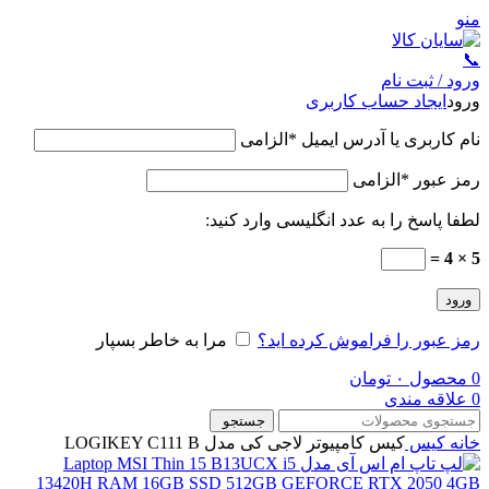
منو
📞
ورود / ثبت نام
ورود
ایجاد حساب کاربری
نام کاربری یا آدرس ایمیل
*
الزامی
رمز عبور
*
الزامی
لطفا پاسخ را به عدد انگلیسی وارد کنید:
5 × 4 =
ورود
رمز عبور را فراموش کرده اید؟
مرا به خاطر بسپار
0
محصول
۰
تومان
0
علاقه مندی
جستجو
خانه
کیس
کیس کامپیوتر لاجی کی مدل LOGIKEY C111 B