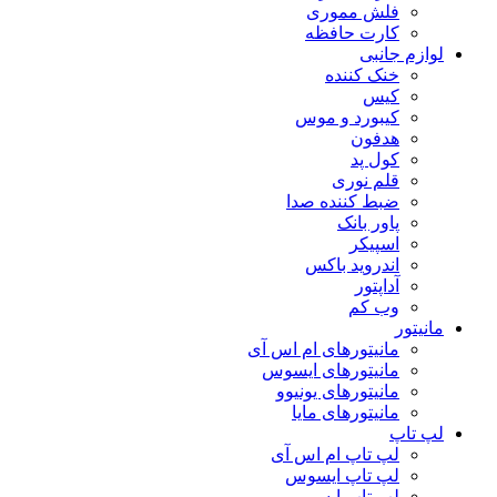
فلش مموری
کارت حافظه
لوازم جانبی
خنک کننده
کیس
کیبورد و موس
هدفون
کول پد
قلم نوری
ضبط کننده صدا
پاور بانک
اسپیکر
اندروید باکس
آداپتور
وب کم
مانیتور
مانیتورهای ام اس آی
مانیتورهای ایسوس
مانیتورهای یونیوو
مانیتورهای مایا
لپ تاپ
لپ تاپ ام اس آی
لپ تاپ ایسوس
لپ تاپ ایسر