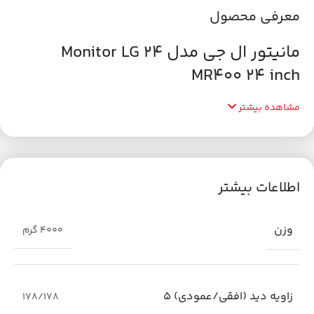
معرفی محصول
مانیتور ال جی مدل Monitor LG 24
MR400 24 inch
مشاهده بیشتر
اطلاعات بیشتر
وزن
4000 گرم
زاویه دید (افقی/عمودی) 5
178/178