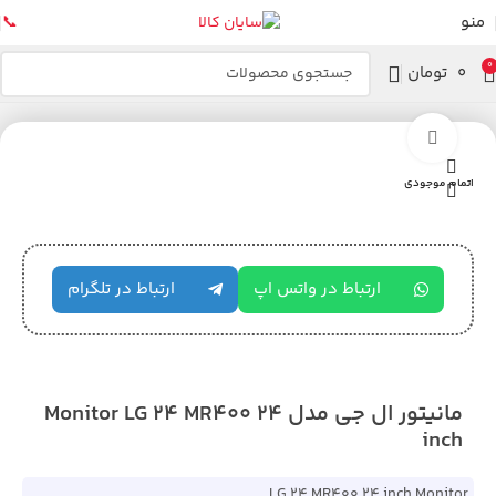
منو
📞
0
۰
تومان
خانه
مانیتور
بزرگنمایی تصویر
اتمام موجودی
ارتباط در واتس اپ
ارتباط در تلگرام
مانیتور ال جی مدل Monitor LG 24 MR400 24
inch
LG 24 MR400 24 inch Monitor