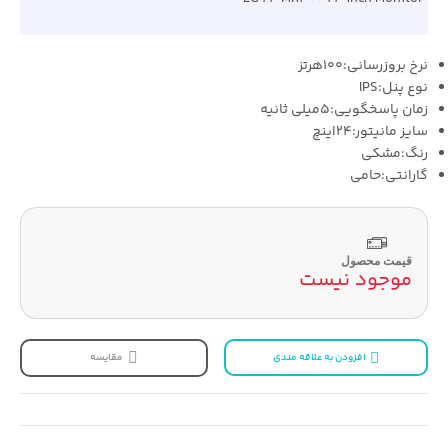
نرخ بروزرسانی:100هرتز
نوع پنل:IPS
زمان پاسخگویی:5میلی ثانیه
سایز مانیتور:24اینچ
رنگ:مشکی
گارانتی:حامی
قیمت محصول
موجود نیست
افزودن به علاقه مندی
مقایسه