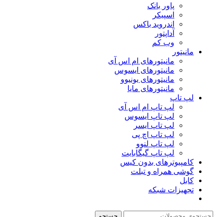
پاور بانک
اسپیکر
اندروید باکس
آداپتور
وب کم
مانیتور
مانیتورهای ام اس آی
مانیتورهای ایسوس
مانیتورهای یونیوو
مانیتورهای مایا
لپ تاپ
لپ تاپ ام اس آی
لپ تاپ ایسوس
لپ تاپ ایسر
لپ تاپ اچ پی
لپ تاپ لنوو
لپ تاپ گیگابایت
کامپیوترهای بدون کیس
گوشی همراه و تبلت
کابل
تجهیزات شبکه
جستجو