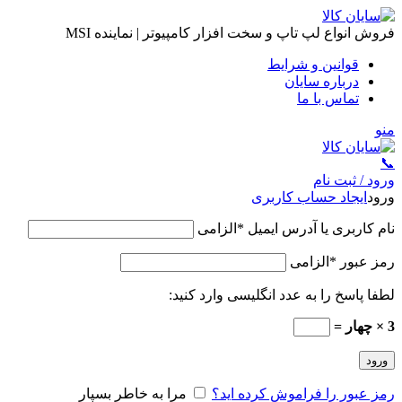
فروش انواع لپ تاپ و سخت افزار کامپیوتر | نماینده MSI
قوانین و شرایط
درباره سایان
تماس با ما
منو
📞
ورود / ثبت نام
ورود
ایجاد حساب کاربری
نام کاربری یا آدرس ایمیل
*
الزامی
رمز عبور
*
الزامی
لطفا پاسخ را به عدد انگلیسی وارد کنید:
3 × چهار =
ورود
رمز عبور را فراموش کرده اید؟
مرا به خاطر بسپار