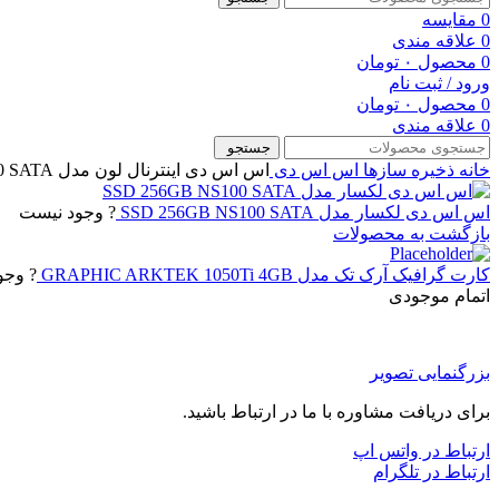
0
مقایسه
0
علاقه مندی
0
محصول
۰
تومان
ورود / ثبت نام
0
محصول
۰
تومان
0
علاقه مندی
جستجو
خانه
ذخیره سازها
اس اس دی
اس اس دی اینترنال لون مدل SSD LEVEN 480GB J300 SATA
اس اس دی لکسار مدل SSD 256GB NS100 SATA
? وجود نیست
بازگشت به محصولات
کارت گرافیک آرک تک مدل GRAPHIC ARKTEK 1050Ti 4GB
? وجو
اتمام موجودی
بزرگنمایی تصویر
برای دریافت مشاوره با ما در ارتباط باشید.
ارتباط در واتس اپ
ارتباط در تلگرام