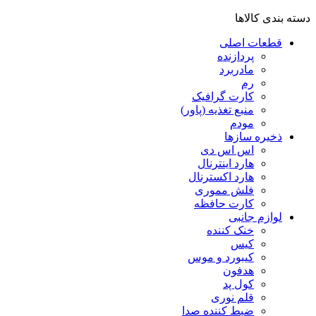
دسته بندی کالاها
قطعات اصلی
پردازنده
مادربرد
رم
کارت گرافیک
منبع تغذیه (پاور)
مودم
ذخیره سازها
اس اس دی
هارد اینترنال
هارد اکسترنال
فلش مموری
کارت حافظه
لوازم جانبی
خنک کننده
کیس
کیبورد و موس
هدفون
کول پد
قلم نوری
ضبط کننده صدا