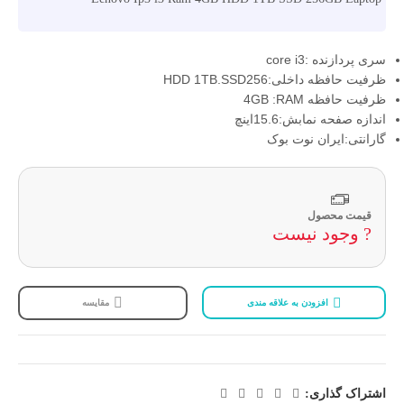
سری پردازنده :core i3
ظرفیت حافظه داخلی:HDD 1TB.SSD256
ظرفیت حافظه 4GB :RAM
اندازه صفحه نمابش:15.6اینچ
گارانتی:ایران نوت بوک
قیمت محصول
? وجود نیست
افزودن به علاقه مندی
مقایسه
اشتراک گذاری: