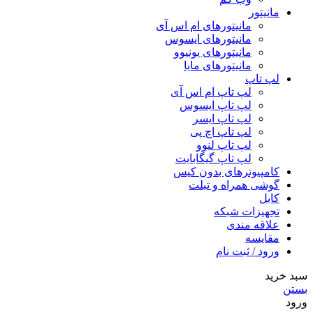
مانیتور
مانیتورهای ام اس آی
مانیتورهای ایسوس
مانیتورهای یونیوو
مانیتورهای مایا
لپ تاپ
لپ تاپ ام اس آی
لپ تاپ ایسوس
لپ تاپ ایسر
لپ تاپ اچ پی
لپ تاپ لنوو
لپ تاپ گیگابایت
کامپیوترهای بدون کیس
گوشی همراه و تبلت
کابل
تجهیزات شبکه
علاقه مندی
مقایسه
ورود / ثبت نام
سبد خرید
بستن
ورود