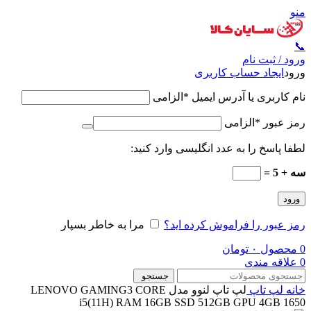
منو
📞
ورود / ثبت نام
ورود
ایجاد حساب کاربری
نام کاربری یا آدرس ایمیل
*
الزامی
رمز عبور
*
الزامی
لطفا پاسخ را به عدد انگلیسی وارد کنید:
سه + 5 =
ورود
رمز عبور را فراموش کرده اید؟
مرا به خاطر بسپار
0
محصول
۰
تومان
0
علاقه مندی
جستجو
خانه
لپ تاپ
لپ تاپ لنوو مدل LENOVO GAMING3 CORE
i5(11H) RAM 16GB SSD 512GB GPU 4GB 1650