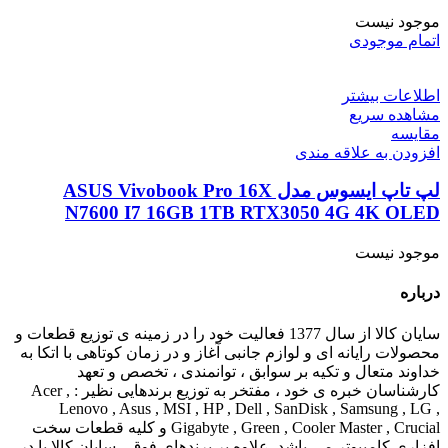
موجود نیست
اتمام موجودی
اطلاعات بیشتر
مشاهده سریع
مقایسه
افزودن به علاقه مندی
لپ تاپ ایسوس مدل ASUS Vivobook Pro 16X
N7600 I7 16GB 1TB RTX3050 4G 4K OLED
موجود نیست
درباره
سایان کالا از سال 1377 فعالیت خود را در زمینه ی توزیع قطعات و
محصولات رایانه ای و لوازم جانبی آغاز و در زمان کوتاهی با اتکا به
خداوند متعال و تکیه بر سوابق ، توانمندی ، تخصص و تعهد
کارشناسان خبره ی خود ، مفتخر به توزیع برندهایی نظیر : Acer ,
Lenovo , Asus , MSI , HP , Dell , SanDisk , Samsung , LG ,
Gigabyte , Green , Cooler Master , Crucial و کلیه قطعات سخت
افزاری کامپیوتر می باشد. علاوه بر برندهای فوق ، سایان کالا با در