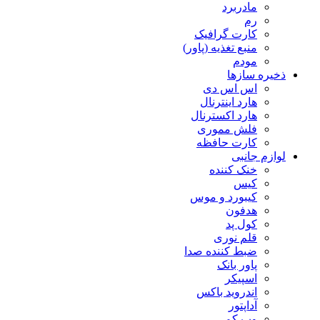
مادربرد
رم
کارت گرافیک
منبع تغذیه (پاور)
مودم
ذخیره سازها
اس اس دی
هارد اینترنال
هارد اکسترنال
فلش مموری
کارت حافظه
لوازم جانبی
خنک کننده
کیس
کیبورد و موس
هدفون
کول پد
قلم نوری
ضبط کننده صدا
پاور بانک
اسپیکر
اندروید باکس
آداپتور
وب کم