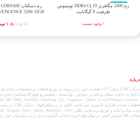
اتمام موجودی
رم 2400 مگاهرتز DDR4 CL19 توینموس
ظرفیت 8 گیگابایت
VENGENCE 5200 32GB
DDR5
? وجود نیست
۱۰۸,۰۰۰,۰۰۰
توم
درباره
سایان کالا از سال 1377 فعالیت خود را در زمینه ی توزیع قطعات و محصولات رای
با اتکا به خداوند متعال و تکیه بر سوابق ، توانمندی ، تخصص و تعهد کارشناسان خبره ی
قطعات سخت افزاری کامپیوتر می باشد. علاوه بر برندهای فوق ، سایان کالا با در دس
سایان کالا امیدوار است در سال های آینده خدمات گسترده تری را به مشتریان خود ارائ