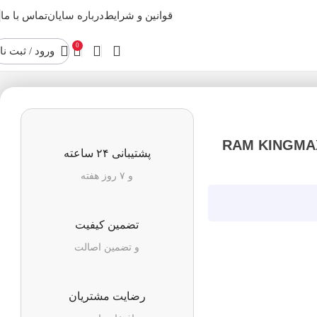
قوانین و شرایط
درباره سایان
تماس با ما
0
ورود / ثبت نا
س مدل RAM KINGMAX KM LD5
پشتیبانی ۲۴ ساعته
و ۷ روز هفته
تضمین کیفیت
و تضمین اصالت
رضایت مشتریان