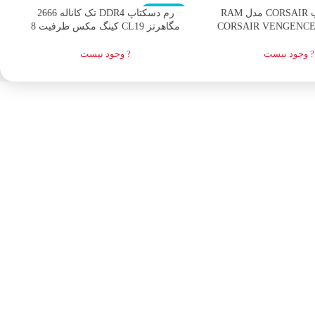
اتمام موجودی
ا
رم دسکتاپ CORSAIR مدل RAM
رم دسکتاپ DDR4 تک کاناله 2666
CORSAIR VENGENCE 
مگاهرتز CL19 کینگ مکس ظرفیت 8
16GB(8GB*2
گیگابایت
? وجود نیست
? وجود نیست