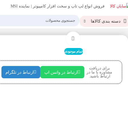
فروش انواع لپ تاپ و سخت افزار کامپیوتر | نماینده MSI
دسته بندی کالاها
خانه
رم
رم دسکتاپ کینگ مکس مدل RAM KINGMAX KM LD5 8GB 4800MHZ CL40
بزرگنمایی تصویر
اتمام موجودی
برای دریافت
مشاوره با ما در
ارتباط در واتس اپ
ارتباط در تلگرام
ارتباط باشید.