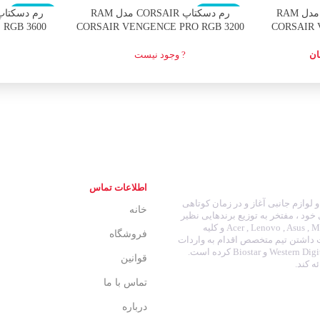
اتمام موجودی
اتمام موجودی
رم دسکتاپ CORSAIR مدل RAM
رم دسکتاپ CORSAIR مدل RAM
RGB 3600
CORSAIR VENGENCE PRO RGB 3200
CORSAIR 
)
16GB
ان
? وجود نیست
اطلاعات تماس
انه ای و لوازم جانبی آغاز و در زمان کوتاهی
خانه
 خود ، مفتخر به توزیع برندهایی نظیر
: Acer , Lenovo , Asus , MSI , HP , Dell , SanDisk , Samsung , LG , Gigabyte , Green , Cooler Master , Crucial و کلیه
فروشگاه
ت داشتن تیم متخصص اقدام به واردات
نوت بوک و تبلت و توزیع برند هایی نظیر : Western Digital , Seagate , Intel , Adata , Kingmax , Geil و Biostar کرده است.
قوانین
ه کند.
تماس با ما
درباره