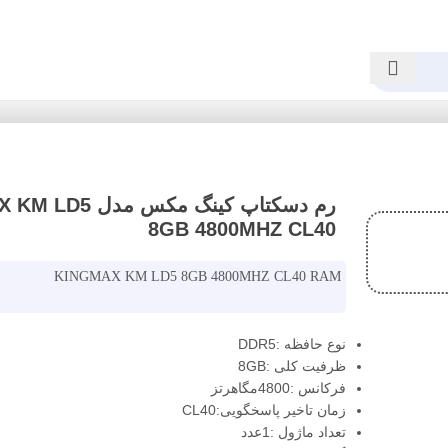
رم دسکتاپ کینگ مک
8GB 4800MHZ CL40
KINGMAX KM LD5 8GB 4800MHZ CL40 RAM
نوع حافظه :DDR5
ظرفیت کلی :8GB
فرکانس :4800مگاهرتز
زمان تاخیر پاسخگویی:CL40
تعداد ماژول :1عدد