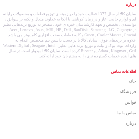
درباره
سایان کالا از سال 1377 فعالیت خود را در زمینه ی توزیع قطعات و محصولات رایانه
ای و لوازم جانبی آغاز و در زمان کوتاهی با اتکا به خداوند متعال و تکیه بر سوابق ،
توانمندی ، تخصص و تعهد کارشناسان خبره ی خود ، مفتخر به توزیع برندهایی نظیر
: Acer , Lenovo , Asus , MSI , HP , Dell , SanDisk , Samsung , LG , Gigabyte ,
Green , Cooler Master , Crucial و کلیه قطعات سخت افزاری کامپیوتر می باشد.
علاوه بر برندهای فوق ، سایان کالا با در دست داشتن تیم متخصص اقدام به
واردات نوت بوک و تبلت و توزیع برند هایی نظیر : Western Digital , Seagate , Intel
, Adata , Kingmax , Geil و Biostar کرده است. سایان کالا امیدوار است در سال
های آینده خدمات گسترده تری را به مشتریان خود ارائه کند.
اطلاعات تماس
خانه
فروشگاه
قوانین
تماس با ما
درباره