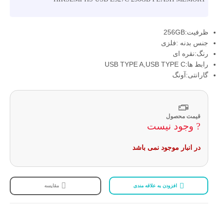
ظرفیت:256GB
جنس بدنه :فلزی
رنگ:نقره ای
رابط ها:USB TYPE A,USB TYPE C
گارانتی:آونگ
قیمت محصول
? وجود نیست
در انبار موجود نمی باشد
افزودن به علاقه مندی
مقایسه