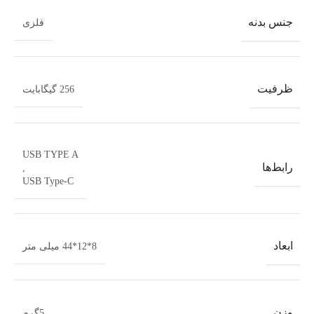
جنس بدنه
فلزی
ظرفیت
256 گیگابایت
USB TYPE A
رابط‌ها
,
USB Type-C
ابعاد
8*12*44 میلی متر
وزن
5گرم