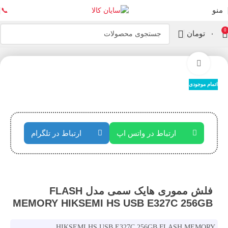
منو
📞
0
۰
تومان
خانه
ذخیره سازها
فلش مموری
بزرگنمایی تصویر
اتمام موجودی
ارتباط در واتس اپ
ارتباط در تلگرام
فلش مموری هایک سمی مدل FLASH
MEMORY HIKSEMI HS USB E327C 256GB
HIKSEMI HS USB E327C 256GB FLASH MEMORY