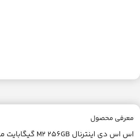
معرفی محصول
اس اس دی اینترنال M2 256GB گیگابایت مدل GIGABYTE AORUS RGB NVME