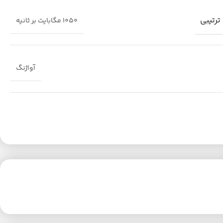
رتیبی
1050 مگابایت بر ثانیه
آواژنگ