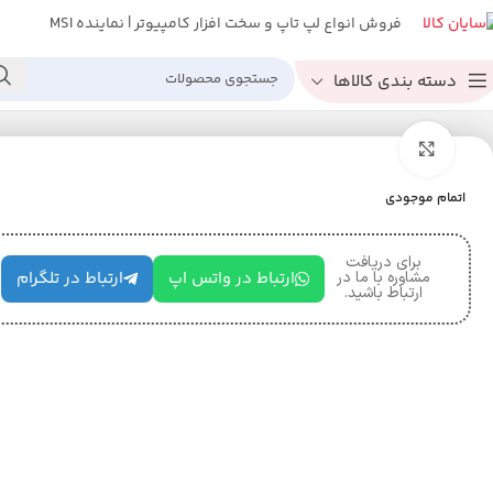
فروش انواع لپ تاپ و سخت افزار کامپیوتر | نماینده MSI
دسته بندی کالاها
خانه
ذخیره سازها
اس اس دی
اس اس دی اینترنال M2 256GB گیگابایت مدل GIGABYTE AORUS RGB NVME
بزرگنمایی تصویر
اتمام موجودی
برای دریافت
مشاوره با ما در
ارتباط در واتس اپ
ارتباط در تلگرام
ارتباط باشید.