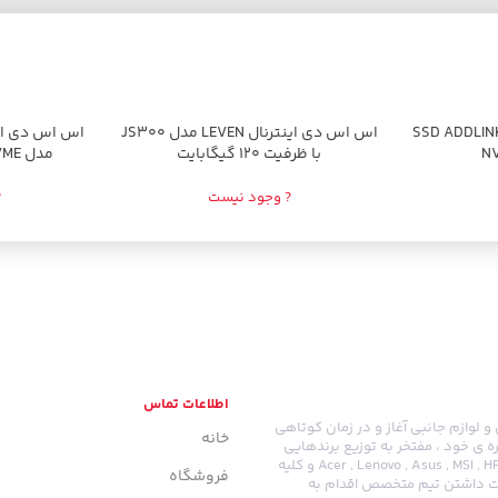
 اس دی ادلینک مدل SSD ADDLINK
اتمام موجودی
اس اس دی اینترنال LEVEN مدل JS300
اتمام موجودی
N
با ظرفیت 120 گیگابایت
مدل ADDLINK S70 M2 NVME
? وجود نیست
?
اطلاعات تماس
ایانه ای و لوازم جانبی آغاز و در زمان کوتاهی
خانه
ه ی خود ، مفتخر به توزیع برندهایی
نظیر : Acer , Lenovo , Asus , MSI , HP , Dell , SanDisk , Samsung , LG , Gigabyte , Green , Cooler Master , Crucial و کلیه
فروشگاه
دست داشتن تیم متخصص اقدام به