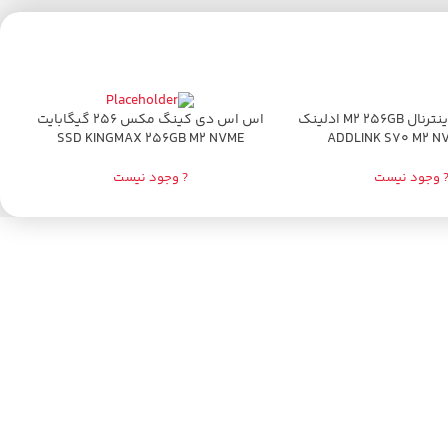
اس اس دی اینترنال M2 256GB ادلینک
اتمام موجودی
ا
اس اس دی کینگ مکس 256 گیگابایت
SSD KINGMAX 256GB M2 NVME
 وجود نیست
? وجود نیست