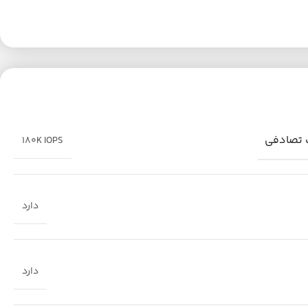
 تصادفی
180K IOPS
دارد
دارد