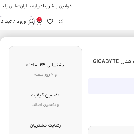
قوانین و شرایط
درباره سایان
تماس با ما
0
ورود / ثبت نا
اس اس دی اینترنال M2 256GB گیگابایت مدل GIGABYTE
پشتیبانی ۲۴ ساعته
و ۷ روز هفته
تضمین کیفیت
و تضمین اصالت
رضایت مشتریان