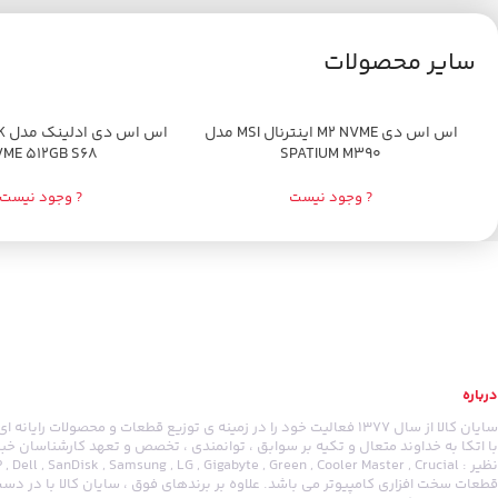
سایر محصولات
اتمام موجودی
اس اس دی M2 NVME اینترنال MSI مدل
اتمام موجودی
اس
VME 512GB S68
SPATIUM M390
? وجود نیست
? وجود نیست
درباره
سایان کالا از سال 1377 فعالیت خود را در زمینه ی توزیع قطعات و محصولات ر
با اتکا به خداوند متعال و تکیه بر سوابق ، توانمندی ، تخصص و تعهد کارشناسان خبر
قطعات سخت افزاری کامپیوتر می باشد. علاوه بر برندهای فوق ، سایان کالا با در 