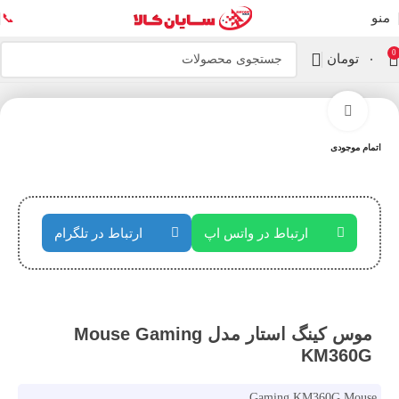
منو
📞
0
۰
تومان
خانه
کیبورد و موس
بزرگنمایی تصویر
اتمام موجودی
ارتباط در واتس اپ
ارتباط در تلگرام
موس کینگ استار مدل Mouse Gaming
KM360G
Gaming KM360G Mouse