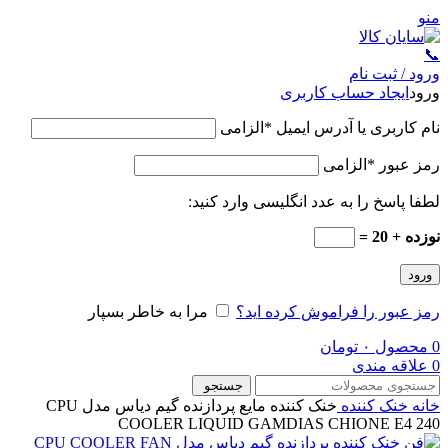
منو
📞
ورود / ثبت نام
ورود
ایجاد حساب کاربری
نام کاربری یا آدرس ایمیل
*
الزامی
رمز عبور
*
الزامی
لطفا پاسخ را به عدد انگلیسی وارد کنید:
نوزده + 20 =
ورود
رمز عبور را فراموش کرده اید؟
مرا به خاطر بسپار
0
محصول
۰
تومان
0
علاقه مندی
جستجو
خانه
خنک کننده
خنک کننده مایع پردازنده گیم دیاس مدل CPU
COOLER LIQUID GAMDIAS CHIONE E4 240