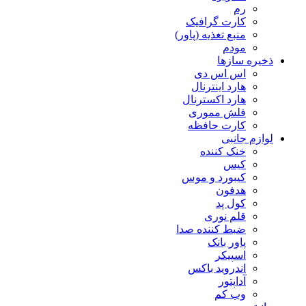
رم
کارت گرافیک
منبع تغذیه (پاور)
مودم
ذخیره سازها
اس اس دی
هارد اینترنال
هارد اکسترنال
فلش مموری
کارت حافظه
لوازم جانبی
خنک کننده
کیس
کیبورد و موس
هدفون
کول پد
قلم نوری
ضبط کننده صدا
پاور بانک
اسپیکر
اندروید باکس
آداپتور
وب کم