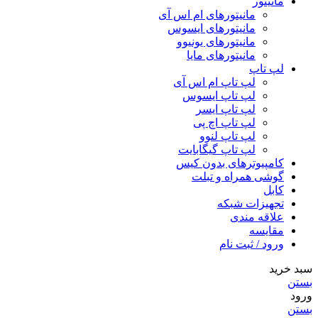
مانیتور
مانیتورهای ام اس آی
مانیتورهای ایسوس
مانیتورهای یونیوو
مانیتورهای مایا
لپ تاپ
لپ تاپ ام اس آی
لپ تاپ ایسوس
لپ تاپ ایسر
لپ تاپ اچ پی
لپ تاپ لنوو
لپ تاپ گیگابایت
کامپیوترهای بدون کیس
گوشی همراه و تبلت
کابل
تجهیزات شبکه
علاقه مندی
مقایسه
ورود / ثبت نام
سبد خرید
بستن
ورود
بستن