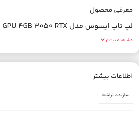
معرفی محصول
لپ تاپ ایسوس مدل FX516PE CORE i7 RAM 16GB SSD 1TB GPU 4GB 3050 RTX
مشاهده بیشتر
اطلاعات بیشتر
سازنده تراشه