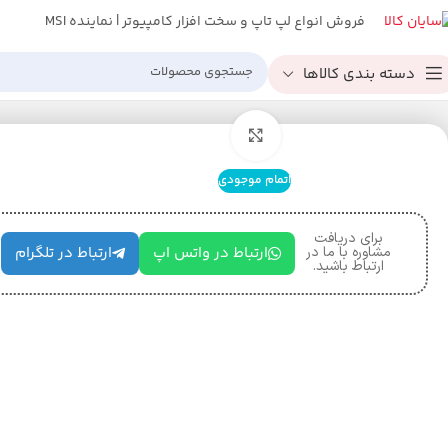
فروش انواع لپ تاپ و سخت افزار کامپیوتر | نماینده MSI
دسته بندی کالاها
خانه
لپ تاپ
لپ تاپ ایسوس مدل FX516PE CORE i7 RAM 16GB SSD 1TB GPU 4GB 3050 RTX
بزرگنمایی تصویر
اتمام موجودی
برای دریافت
مشاوره با ما در
ارتباط در واتس اپ
ارتباط در تلگرام
ارتباط باشید.