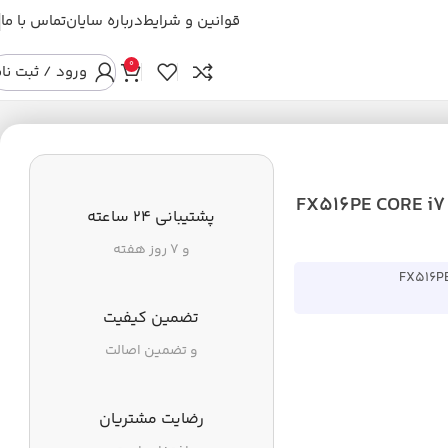
قوانین و شرایط
درباره سایان
تماس با ما
0
ورود / ثبت نا
FX516PE CORE i7 RAM 16G
پشتیبانی ۲۴ ساعته
و ۷ روز هفته
FX516P
تضمین کیفیت
و تضمین اصالت
رضایت مشتریان