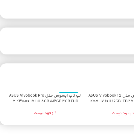
لپ تاپ ایسوس مدل ASUS Vivobook 15
اتمام موجودی
لپ تاپ ایسوس مدل ASUS Vivobook Pro
ا
15 K3500 I5 11H 8GB 512GB 4GB FHD
K571 I7 10H 16GB 1TB 2
4GB
? وجود نیست
 وجود نیست