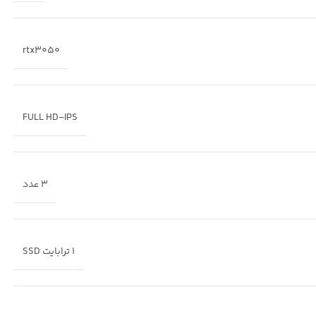
rtx3050
FULL HD-IPS
3 عدد
1 ترابایت SSD