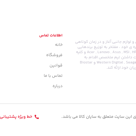
اطلاعات تماس
ایانه ای و لوازم جانبی آغاز و در زمان کوتاهی
خانه
ه ی خود ، مفتخر به توزیع برندهایی
نظیر : Acer , Lenovo , Asus , MSI , HP , Dell , SanDisk , Samsung , LG , Gigabyte , Green , Cooler Master , Crucial و کلیه
فروشگاه
دست داشتن تیم متخصص اقدام به
واردات نوت بوک و تبلت و توزیع برند هایی نظیر : Western Digital , Seagate , Intel , Adata , Kingmax , Geil و Biostar
قوانین
ان خود ارائه کند.
تماس با ما
درباره
این سایت متعلق به سایان کالا می باشد.
خط ویژه پشتیبانی : 132051