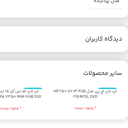
مدل پردازنده
دیدگاه کاربران
سایر محصولات
اتمام موجودی
لپ تاپ اچ پی مدل HP 250 G7 I3 4GB
اتمام موجودی
R5 7350 RAM 16GB SSD
1TB INTEL DVD
512GB AMD
? وجود نیست
? وجود نیست