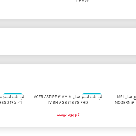
11370H
لپ تاپ ام اس آی 15 اینچ مدل MSI
اتمام موجودی
لپ تاپ ایسر مدل ACER ASPIRE 3 A315
اتمام موجودی
56SSD 1650TI
I7 11H 8GB 1TB 2G FHD
MODERN14 
? وجود نیست
?