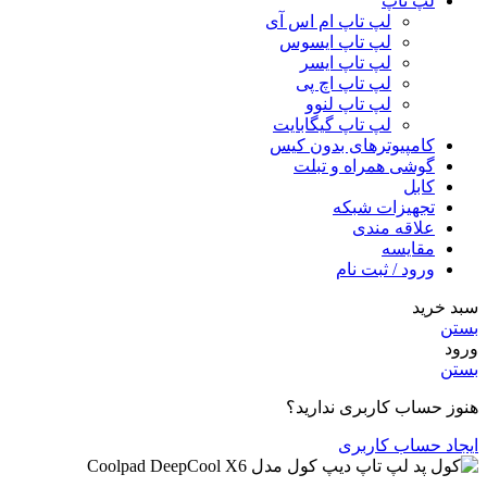
لپ تاپ
لپ تاپ ام اس آی
لپ تاپ ایسوس
لپ تاپ ایسر
لپ تاپ اچ پی
لپ تاپ لنوو
لپ تاپ گیگابایت
کامپیوترهای بدون کیس
گوشی همراه و تبلت
کابل
تجهیزات شبکه
علاقه مندی
مقایسه
ورود / ثبت نام
سبد خرید
بستن
ورود
بستن
هنوز حساب کاربری ندارید؟
ایجاد حساب کاربری