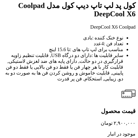
کول پد لپ تاپ دیپ کول مدل Coolpad
DeepCool X6
DeepCool X6 Coolpad
نوع خنک کننده :بادی
تعداد فن :4عدد
مناسب برای لپ تاپ های :تا 15.6 اینچ
سایر قابلیت ها :دارای دو درگاه USB, قابلیت تنظیم زاویه
قرارگیری در دو حالت, دارای پایه های ضد لغزش لاستیکی,
قابلیت کار با هر چهار فن یا فقط دو فن بالایی یا فقط دو فن
پایینی, قابلیت خاموش و روشن کردن فن ها به صورت دو به
دو, زیبایی, استحکام, فن پر قدرت
قیمت محصول
۲,۹۰۰,۰۰۰
تومان
موجود در انبار