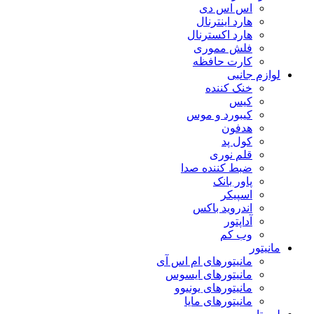
اس اس دی
هارد اینترنال
هارد اکسترنال
فلش مموری
کارت حافظه
لوازم جانبی
خنک کننده
کیس
کیبورد و موس
هدفون
کول پد
قلم نوری
ضبط کننده صدا
پاور بانک
اسپیکر
اندروید باکس
آداپتور
وب کم
مانیتور
مانیتورهای ام اس آی
مانیتورهای ایسوس
مانیتورهای یونیوو
مانیتورهای مایا