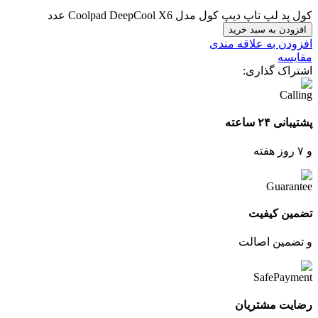
کول پد لپ تاپ دیپ کول مدل Coolpad DeepCool X6 عدد
افزودن به سبد خرید
افزودن به علاقه مندی
مقایسه
اشتراک گذاری:
پشتیبانی ۲۴ ساعته
و ۷ روز هفته
تضمین کیفیت
و تضمین اصالت
رضایت مشتریان