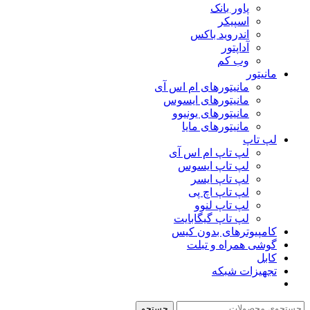
پاور بانک
اسپیکر
اندروید باکس
آداپتور
وب کم
مانیتور
مانیتورهای ام اس آی
مانیتورهای ایسوس
مانیتورهای یونیوو
مانیتورهای مایا
لپ تاپ
لپ تاپ ام اس آی
لپ تاپ ایسوس
لپ تاپ ایسر
لپ تاپ اچ پی
لپ تاپ لنوو
لپ تاپ گیگابایت
کامپیوترهای بدون کیس
گوشی همراه و تبلت
کابل
تجهیزات شبکه
جستجو