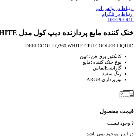
ارتباط در واتس اپ
ارتباط در تلگرام
DEEPCOOL
خنک کننده مایع پردازنده دیپ کول مدل CPU COOLER LIQUID DEEPCOOL LQ360 WHITE
DEEPCOOL LQ360 WHITE CPU COOLER LIQUID
کانکتور برق فن :4پین
نوع خنک کننده :مایع
گارانتی:الماس
رنگ:سفید
نورپردازی:ARGB
قیمت محصول
? وجود نیست
در انبار موجود نمی باشد