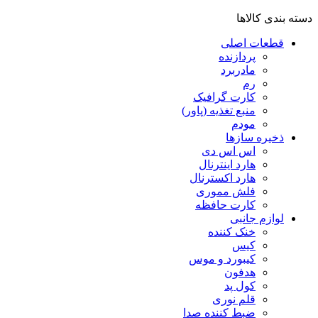
دسته بندی کالاها
قطعات اصلی
پردازنده
مادربرد
رم
کارت گرافیک
منبع تغذیه (پاور)
مودم
ذخیره سازها
اس اس دی
هارد اینترنال
هارد اکسترنال
فلش مموری
کارت حافظه
لوازم جانبی
خنک کننده
کیس
کیبورد و موس
هدفون
کول پد
قلم نوری
ضبط کننده صدا