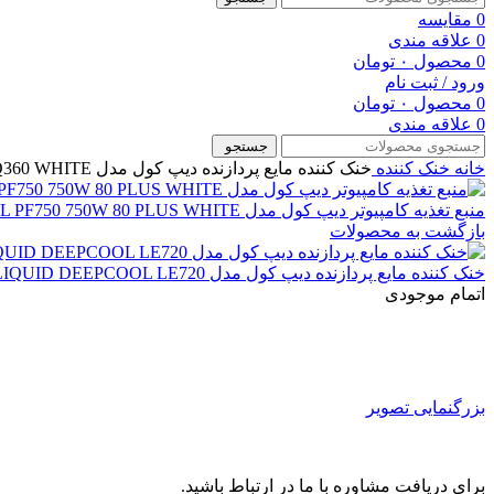
0
مقایسه
0
علاقه مندی
0
محصول
۰
تومان
ورود / ثبت نام
0
محصول
۰
تومان
0
علاقه مندی
جستجو
خانه
خنک کننده
خنک کننده مایع پردازنده دیپ کول مدل CPU COOLER LIQUID DEEPCOOL LQ360 WHITE
منبع تغذیه کامپیوتر دیپ کول مدل POWER DEEPCOOL PF750 750W 80 PLUS WHITE
بازگشت به محصولات
خنک کننده مایع پردازنده دیپ کول مدل CPU COOLER LIQUID DEEPCOOL LE720
اتمام موجودی
بزرگنمایی تصویر
برای دریافت مشاوره با ما در ارتباط باشید.