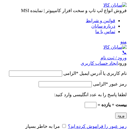
فروش انواع لپ تاپ و سخت افزار کامپیوتر | نماینده MSI
قوانین و شرایط
درباره سایان
تماس با ما
منو
📞
ورود / ثبت نام
ورود
ایجاد حساب کاربری
نام کاربری یا آدرس ایمیل
*
الزامی
رمز عبور
*
الزامی
لطفا پاسخ را به عدد انگلیسی وارد کنید:
بیست + یازده =
ورود
رمز عبور را فراموش کرده اید؟
مرا به خاطر بسپار