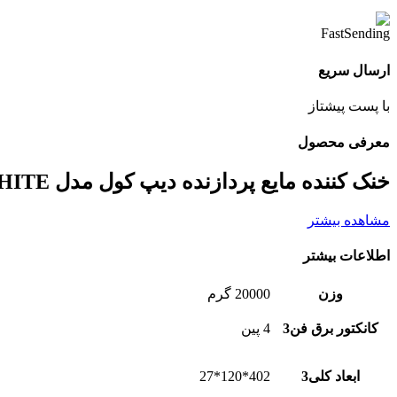
ارسال سریع
با پست پیشتاز
معرفی محصول
خنک کننده مایع پردازنده دیپ کول مدل CPU COOLER LIQUID DEEPCOOL LQ360 WHITE
مشاهده بیشتر
اطلاعات بیشتر
وزن
20000 گرم
کانکتور برق فن3
4 پین
ابعاد کلی3
402*120*27