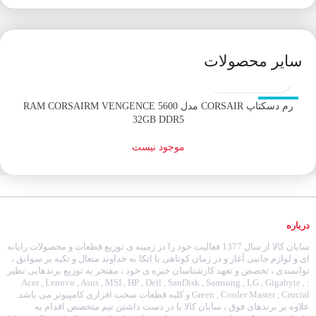
سایر محصولات
اتمام موجودی
رم دسکتاپ CORSAIR مدل RAM CORSAIRM VENGENCE 5600
32GB DDR5
موجود نیست
درباره
سایان کالا از سال 1377 فعالیت خود را در زمینه ی توزیع قطعات و محصولات رایانه
ای و لوازم جانبی آغاز و در زمان کوتاهی با اتکا به خداوند متعال و تکیه بر سوابق ،
توانمندی ، تخصص و تعهد کارشناسان خبره ی خود ، مفتخر به توزیع برندهایی نظیر
: Acer , Lenovo , Asus , MSI , HP , Dell , SanDisk , Samsung , LG , Gigabyte ,
Green , Cooler Master , Crucial و کلیه قطعات سخت افزاری کامپیوتر می باشد.
علاوه بر برندهای فوق ، سایان کالا با در دست داشتن تیم متخصص اقدام به