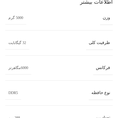
اطلاعات بیشتر
وزن
5000 گرم
ظرفیت کلی
32 گیگابایت
فرکانس
6000مگاهرتز
نوع حافظه
DDR5
تعداد پین
288 پین