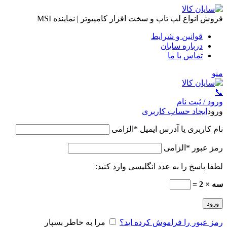
فروش انواع لپ تاپ و سخت افزار کامپیوتر | نماینده MSI
قوانین و شرایط
درباره سایان
تماس با ما
منو
📞
ورود / ثبت نام
ورود
ایجاد حساب کاربری
نام کاربری یا آدرس ایمیل
*
الزامی
رمز عبور
*
الزامی
لطفا پاسخ را به عدد انگلیسی وارد کنید:
سه × 2 =
ورود
رمز عبور را فراموش کرده اید؟
مرا به خاطر بسپار