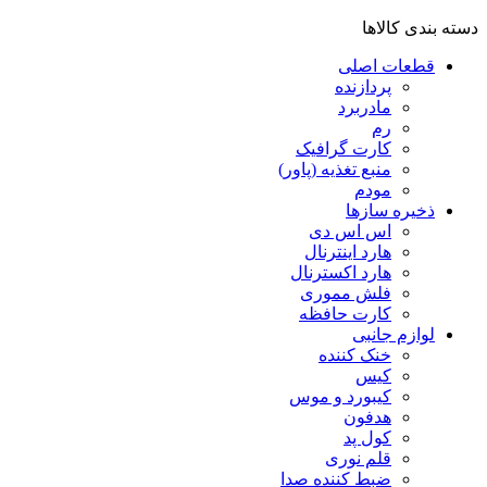
دسته بندی کالاها
قطعات اصلی
پردازنده
مادربرد
رم
کارت گرافیک
منبع تغذیه (پاور)
مودم
ذخیره سازها
اس اس دی
هارد اینترنال
هارد اکسترنال
فلش مموری
کارت حافظه
لوازم جانبی
خنک کننده
کیس
کیبورد و موس
هدفون
کول پد
قلم نوری
ضبط کننده صدا