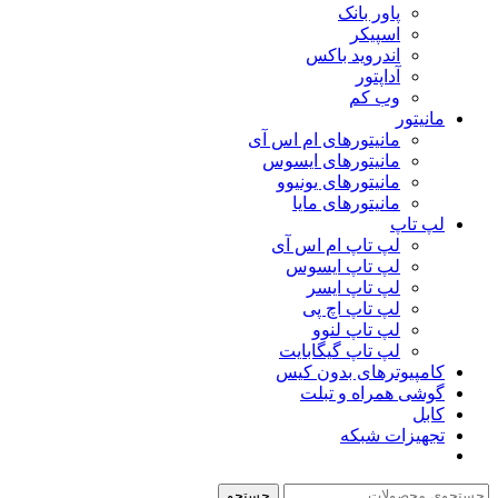
پاور بانک
اسپیکر
اندروید باکس
آداپتور
وب کم
مانیتور
مانیتورهای ام اس آی
مانیتورهای ایسوس
مانیتورهای یونیوو
مانیتورهای مایا
لپ تاپ
لپ تاپ ام اس آی
لپ تاپ ایسوس
لپ تاپ ایسر
لپ تاپ اچ پی
لپ تاپ لنوو
لپ تاپ گیگابایت
کامپیوترهای بدون کیس
گوشی همراه و تبلت
کابل
تجهیزات شبکه
جستجو