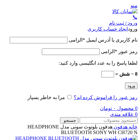
منو
📞
ورود / ثبت نام
ورود
ایجاد حساب کاربری
نام کاربری یا آدرس ایمیل
*
الزامی
رمز عبور
*
الزامی
لطفا پاسخ را به عدد انگلیسی وارد کنید:
8 − شش =
ورود
رمز عبور را فراموش کرده اید؟
مرا به خاطر بسپار
0
محصول
۰
تومان
0
علاقه مندی
جستجو
خانه
هدفون
هدفون بلوتوث سونی مدل HEADPHONE
BLUETOOTH SONY WH CH720 N