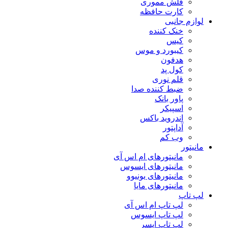
فلش مموری
کارت حافظه
لوازم جانبی
خنک کننده
کیس
کیبورد و موس
هدفون
کول پد
قلم نوری
ضبط کننده صدا
پاور بانک
اسپیکر
اندروید باکس
آداپتور
وب کم
مانیتور
مانیتورهای ام اس آی
مانیتورهای ایسوس
مانیتورهای یونیوو
مانیتورهای مایا
لپ تاپ
لپ تاپ ام اس آی
لپ تاپ ایسوس
لپ تاپ ایسر