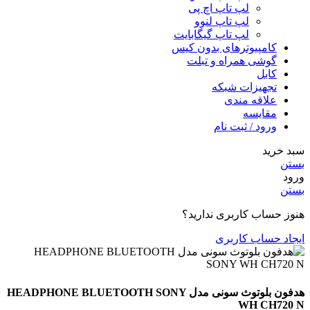
لپ تاپ اچ پی
لپ تاپ لنوو
لپ تاپ گیگابایت
کامپیوترهای بدون کیس
گوشی همراه و تبلت
کابل
تجهیزات شبکه
علاقه مندی
مقایسه
ورود / ثبت نام
سبد خرید
بستن
ورود
بستن
هنوز حساب کاربری ندارید؟
ایجاد حساب کاربری
هدفون بلوتوث سونی مدل HEADPHONE BLUETOOTH SONY
WH CH720 N