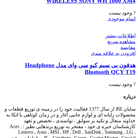
WIRELESS SONY WH 1000 XM4
? وجود نیست
اتمام موجودی
اطلاعات بیشتر
مشاهده سریع
مقایسه
افزودن به علاقه مندی
هدفون بی سیم کیو سی وای مدل Headphone
Bluetooth QCY T19
? وجود نیست
درباره
سایان کالا از سال 1377 فعالیت خود را در زمینه ی توزیع قطعات و
محصولات رایانه ای و لوازم جانبی آغاز و در زمان کوتاهی با اتکا به
خداوند متعال و تکیه بر سوابق ، توانمندی ، تخصص و تعهد
کارشناسان خبره ی خود ، مفتخر به توزیع برندهایی نظیر : Acer ,
Lenovo , Asus , MSI , HP , Dell , SanDisk , Samsung , LG ,
Gigabyte , Green , Cooler Master , Crucial و کلیه قطعات سخت