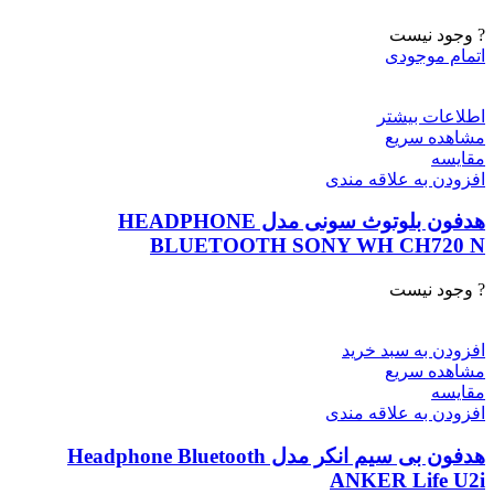
? وجود نیست
اتمام موجودی
اطلاعات بیشتر
مشاهده سریع
مقایسه
افزودن به علاقه مندی
هدفون بلوتوث سونی مدل HEADPHONE
BLUETOOTH SONY WH CH720 N
? وجود نیست
افزودن به سبد خرید
مشاهده سریع
مقایسه
افزودن به علاقه مندی
هدفون بی سیم انکر مدل Headphone Bluetooth
ANKER Life U2i