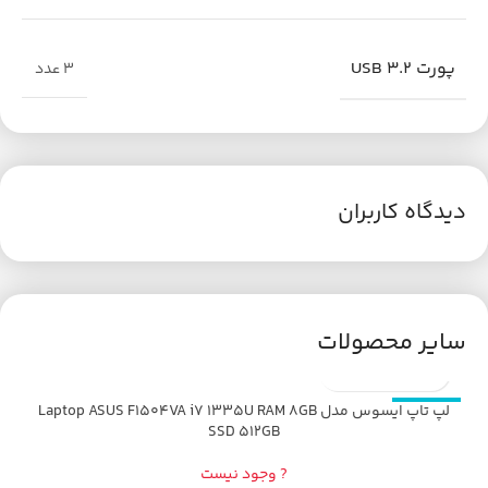
پورت USB 3.2
3 عدد
دیدگاه کاربران
سایر محصولات
لپ تاپ ایسوس مدل Laptop ASUS F1504VA i7 1335U RAM 8GB
اتمام موجودی
SSD 512GB
? وجود نیست