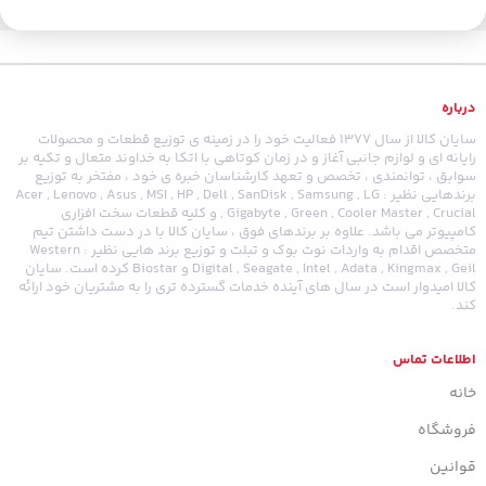
درباره
سایان کالا از سال 1377 فعالیت خود را در زمینه ی توزیع قطعات و محصولات
رایانه ای و لوازم جانبی آغاز و در زمان کوتاهی با اتکا به خداوند متعال و تکیه بر
سوابق ، توانمندی ، تخصص و تعهد کارشناسان خبره ی خود ، مفتخر به توزیع
برندهایی نظیر : Acer , Lenovo , Asus , MSI , HP , Dell , SanDisk , Samsung , LG
, Gigabyte , Green , Cooler Master , Crucial و کلیه قطعات سخت افزاری
کامپیوتر می باشد. علاوه بر برندهای فوق ، سایان کالا با در دست داشتن تیم
متخصص اقدام به واردات نوت بوک و تبلت و توزیع برند هایی نظیر : Western
Digital , Seagate , Intel , Adata , Kingmax , Geil و Biostar کرده است. سایان
کالا امیدوار است در سال های آینده خدمات گسترده تری را به مشتریان خود ارائه
کند.
اطلاعات تماس
خانه
فروشگاه
قوانین