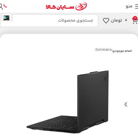
منو
📞
0
۰
تومان
خانه
لپ تاپ
اتمام موجودی