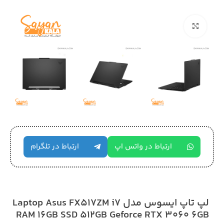
بزرگنمایی تصویر
ارتباط در واتس اپ
ارتباط در تلگرام
لپ تاپ ایسوس مدل Laptop Asus FX517ZM i7
RAM 16GB SSD 512GB Geforce RTX 3060 6GB