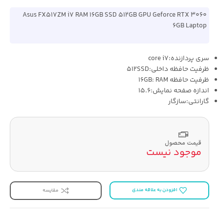
Asus FX517ZM i7 RAM 16GB SSD 512GB GPU Geforce RTX 3060
6GB Laptop
سری پردازنده:core i7
ظرفیت حافظه داخلی:512SSD
ظرفیت حافظه 16GB: RAM
اندازه صفحه نمایش:15.6
گارانتی:سازگار
قیمت محصول
موجود نیست
افزودن به علاقه مندی
مقایسه