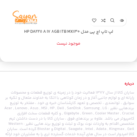
لپ تاپ اچ پی مدل HP DA2211 A I7 8GB 1TB MX130
موجود نیست
درباره
سایان کالا از سال 1377 فعالیت خود را در زمینه ی توزیع قطعات و محصولات
رایانه ای و لوازم جانبی آغاز و در زمان کوتاهی با اتکا به خداوند متعال و تکیه بر
سوابق ، توانمندی ، تخصص و تعهد کارشناسان خبره ی خود ، مفتخر به توزیع
برندهایی نظیر : Acer , Lenovo , Asus , MSI , HP , Dell , SanDisk , Samsung , LG
, Gigabyte , Green , Cooler Master , Crucial و کلیه قطعات سخت افزاری
کامپیوتر می باشد. علاوه بر برندهای فوق ، سایان کالا با در دست داشتن تیم
متخصص اقدام به واردات نوت بوک و تبلت و توزیع برند هایی نظیر : Western
Digital , Seagate , Intel , Adata , Kingmax , Geil و Biostar کرده است. سایان
کالا امیدوار است در سال های آینده خدمات گسترده تری را به مشتریان خود ارائه