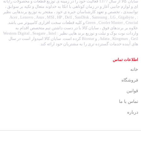
سایان کالا از سال 1377 فعالیت خود را در زمینه ی توزیع قطعات و محصولات رایانه
ای و لوازم جانبی آغاز و در زمان کوتاهی با اتکا به خداوند متعال و تکیه بر سوابق ،
توانمندی ، تخصص و تعهد کارشناسان خبره ی خود ، مفتخر به توزیع برندهایی نظیر
: Acer , Lenovo , Asus , MSI , HP , Dell , SanDisk , Samsung , LG , Gigabyte ,
Green , Cooler Master , Crucial و کلیه قطعات سخت افزاری کامپیوتر می باشد.
علاوه بر برندهای فوق ، سایان کالا با در دست داشتن تیم متخصص اقدام به
واردات نوت بوک و تبلت و توزیع برند هایی نظیر : Western Digital , Seagate , Intel
, Adata , Kingmax , Geil و Biostar کرده است. سایان کالا امیدوار است در سال
های آینده خدمات گسترده تری را به مشتریان خود ارائه کند.
اطلاعات تماس
خانه
فروشگاه
قوانین
تماس با ما
درباره