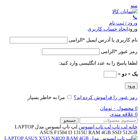
منو
📞
ورود / ثبت نام
ورود
ایجاد حساب کاربری
نام کاربری یا آدرس ایمیل
*
الزامی
رمز عبور
*
الزامی
لطفا پاسخ را به عدد انگلیسی وارد کنید:
یک + دو =
ورود
رمز عبور را فراموش کرده اید؟
مرا به خاطر بسپار
0
محصول
۰
تومان
0
علاقه مندی
جستجو
خانه
لپ تاپ
لپ تاپ ایسوس
لپ تاپ ایسوس مدل LAPTOP
ASUS F1504 I3 1315U RAM 4GB SSD 512GB