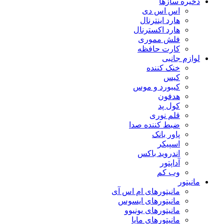
ذخیره سازها
اس اس دی
هارد اینترنال
هارد اکسترنال
فلش مموری
کارت حافظه
لوازم جانبی
خنک کننده
کیس
کیبورد و موس
هدفون
کول پد
قلم نوری
ضبط کننده صدا
پاور بانک
اسپیکر
اندروید باکس
آداپتور
وب کم
مانیتور
مانیتورهای ام اس آی
مانیتورهای ایسوس
مانیتورهای یونیوو
مانیتورهای مایا