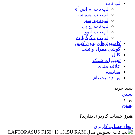
لپ تاپ
لپ تاپ ام اس آی
لپ تاپ ایسوس
لپ تاپ ایسر
لپ تاپ اچ پی
لپ تاپ لنوو
لپ تاپ گیگابایت
کامپیوترهای بدون کیس
گوشی همراه و تبلت
کابل
تجهیزات شبکه
علاقه مندی
مقایسه
ورود / ثبت نام
سبد خرید
بستن
ورود
بستن
هنوز حساب کاربری ندارید؟
ایجاد حساب کاربری