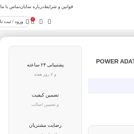
قوانین و شرایط
درباره سایان
تماس با ما
0
ورود / ثبت نا
تا ایکس پی جی POWER ADATA XPG
پشتیبانی ۲۴ ساعته
و ۷ روز هفته
تضمین کیفیت
و تضمین اصالت
رضایت مشتریان