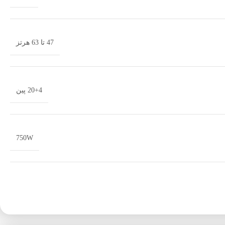
47 تا 63 هرتز
20+4 پین
750W