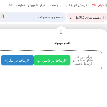
فروش انواع لپ تاپ و سخت افزار کامپیوتر | نماینده MSI
دسته بندی کالاها
خانه
منبع تغذیه (پاور)
منبع تغذیه ای دیتا ایکس پی جی POWER ADATA XPG KYBER 750W
بزرگنمایی تصویر
اتمام موجودی
برای دریافت
مشاوره با ما در
ارتباط در واتس اپ
ارتباط در تلگرام
ارتباط باشید.