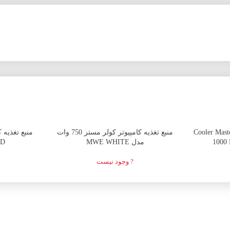
اتمام موجودی
اتمام موجودی
 مستر مدل Cooler Master V
منبع تغذیه کامپیوتر کولر مستر 750 وات
منبع تغذیه 
1000
مدل MWE WHITE
LD
? وجود نیست