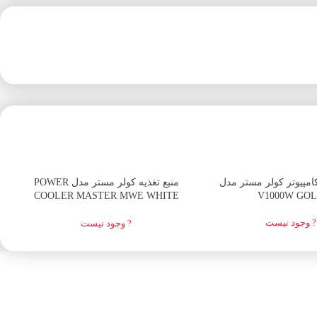
اتمام موجودی
ا
کامپیوتر کولر مستر مدل
منبع تغذیه کولر مستر مدل POWER
COOLER MASTER MWE WHITE
V1000W GO
650W
? وجود نیست
? وجود نیست