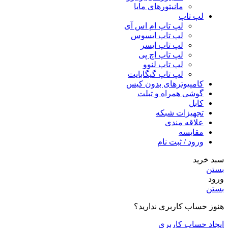
مانیتورهای مایا
لپ تاپ
لپ تاپ ام اس آی
لپ تاپ ایسوس
لپ تاپ ایسر
لپ تاپ اچ پی
لپ تاپ لنوو
لپ تاپ گیگابایت
کامپیوترهای بدون کیس
گوشی همراه و تبلت
کابل
تجهیزات شبکه
علاقه مندی
مقایسه
ورود / ثبت نام
سبد خرید
بستن
ورود
بستن
هنوز حساب کاربری ندارید؟
ایجاد حساب کاربری