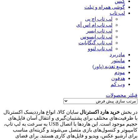
کیس
گوشی همراه و تبلت
لپ تاپ
لپ تاپ اچ پی
لپ تاپ ام اس آی
لپ تاپ ایسر
لپ تاپ ایسوس
لپ تاپ گیگابایت
لپ تاپ لنوو
مادربرد
مانیتور
منبع تغذیه (پاور)
مودم
هدفون
وب کم
فیلتر محصولات
در بخش
خرید هارد اکسترنال
سایان کالا، انواع هارددیسک اکسترنال
با ظرفیت‌های مختلف برای پشتیبان‌گیری و انتقال آسان فایل‌های
حجیم موجود است. این هاردها با اتصال USB به سرعت به لپ تاپ،
کامپیوتر و کنسول‌های بازی متصل می‌شوند و گزینه‌ای مناسب
برای آرشیو عکس، ویدیو و فایل‌های کاری هستند. برای فضای