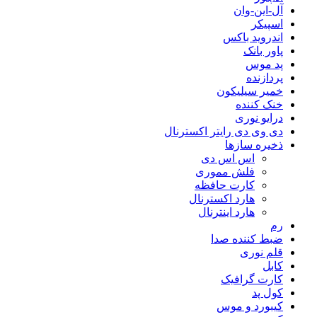
آل-این-وان
اسپیکر
اندروید باکس
پاور بانک
پد موس
پردازنده
خمیر سیلیکون
خنک کننده
درایو نوری
دی وی دی رایتر اکسترنال
ذخیره سازها
اس اس دی
فلش مموری
کارت حافظه
هارد اکسترنال
هارد اینترنال
رم
ضبط کننده صدا
قلم نوری
کابل
کارت گرافیک
کول پد
کیبورد و موس