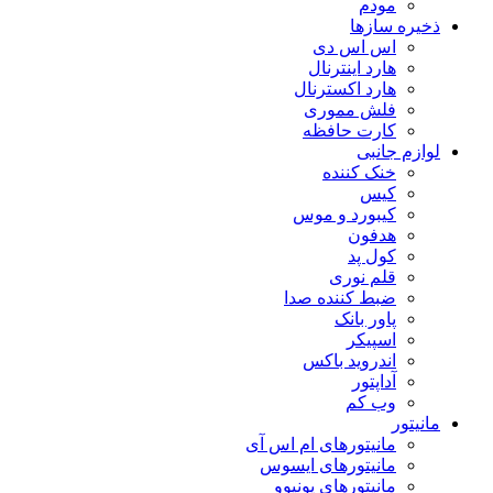
مودم
ذخیره سازها
اس اس دی
هارد اینترنال
هارد اکسترنال
فلش مموری
کارت حافظه
لوازم جانبی
خنک کننده
کیس
کیبورد و موس
هدفون
کول پد
قلم نوری
ضبط کننده صدا
پاور بانک
اسپیکر
اندروید باکس
آداپتور
وب کم
مانیتور
مانیتورهای ام اس آی
مانیتورهای ایسوس
مانیتورهای یونیوو