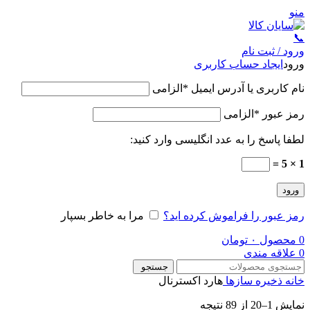
منو
📞
ورود / ثبت نام
ورود
ایجاد حساب کاربری
نام کاربری یا آدرس ایمیل
*
الزامی
رمز عبور
*
الزامی
لطفا پاسخ را به عدد انگلیسی وارد کنید:
1 × 5 =
ورود
رمز عبور را فراموش کرده اید؟
مرا به خاطر بسپار
0
محصول
۰
تومان
0
علاقه مندی
جستجو
خانه
ذخیره سازها
هارد اکسترنال
نمایش 1–20 از 89 نتیجه